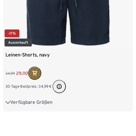
-17%
Ausverkauft
Leinen-Shorts, navy
29,00
34,99
30-Tage-Bestpreis:
34,99
€
Verfügbare Größen
M 48/50
L 52/54
XL 56/58
XXL 60/62