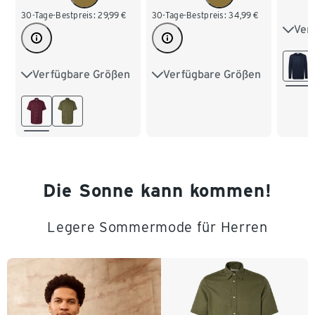
30-Tage-Bestpreis:
29,99
€
30-Tage-Bestpreis:
34,99
€
Ver
S 44
L 52
Verfügbare Größen
Verfügbare Größen
M 48/50
L 52/54
M 48/50
L 52/54
XXL 
XL 56/58
XL 56/58
3XL 
XXL 60/62
XXL 60/62
4XL 
Die Sonne kann kommen!
Legere Sommermode für Herren