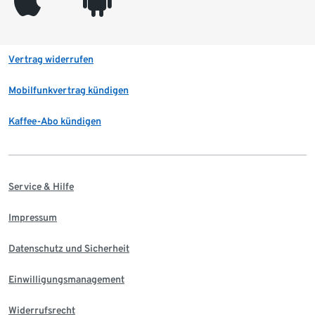
appleinc
android
Vertrag widerrufen
Mobilfunkvertrag kündigen
Kaffee-Abo kündigen
Service & Hilfe
Impressum
Datenschutz und Sicherheit
Einwilligungsmanagement
Widerrufsrecht