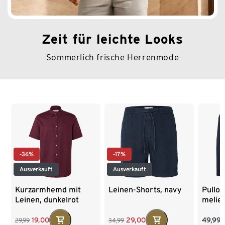
Zeit für leichte Looks
Sommerlich frische Herrenmode
Ende der Auflistung
-36%
-17%
Ausverkauft
Ausverkauft
Kurzarmhemd mit
Leinen-Shorts, navy
Pullov
Leinen, dunkelrot
melie
49,99
19,00
29,00
29,99
34,99