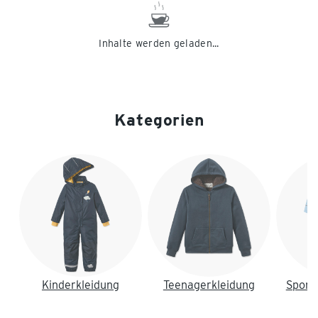
Inhalte werden geladen...
Kategorien
Ende der Auflistung
Kinderkleidung
Teenagerkleidung
Sport