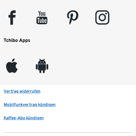
facebook
youtube
pinterest
instagram
Tchibo Apps
appleinc
android
Vertrag widerrufen
Mobilfunkvertrag kündigen
Kaffee-Abo kündigen