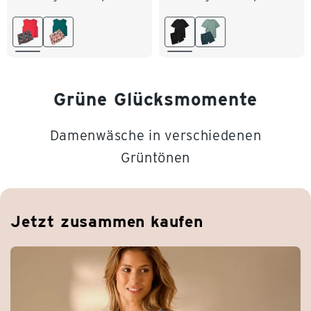
M 40/42
L 44/46
L 52/54
XL 56/58
XL 48/50
XXL 52/54
XXL 60/62
Grüne Glücksmomente
Damenwäsche in verschiedenen
Grüntönen
Jetzt zusammen kaufen