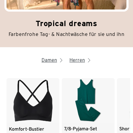
Tropical dreams
Farbenfrohe Tag- & Nachtwäsche für sie und ihn
Damen
Herren
arrow_right
arrow_right
Ende der Auflistung
7/8-Pyjama-Set
Short
Komfort-Bustier