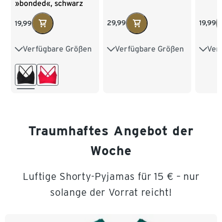
»bonded«, schwarz
29,99
19,99
19,99
Verfügbare Größen
Ver
Verfügbare Größen
S 36/38
M 40/42
34
XS 32/34
S 36/38
L 44/46
40
M 40/42
L 44/46
XL 48/50
XXL 52/54
Traumhaftes Angebot der
Woche
Luftige Shorty-Pyjamas für 15 € – nur
solange der Vorrat reicht!