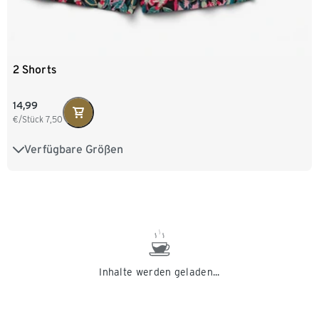
2 Shorts
14,99
€/Stück
7,50
Verfügbare Größen
XS 32/34
S 36/38
M 40/42
L 44/46
XL 48/50
XXL 52/54
Inhalte werden geladen...