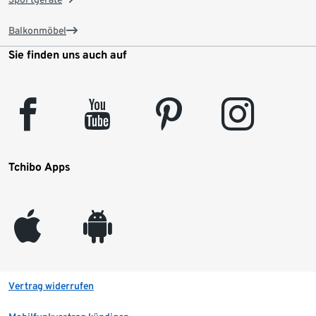
Balkonmöbel
Sie finden uns auch auf
facebook
youtube
pinterest
instagram
Tchibo Apps
appleinc
android
Vertrag widerrufen