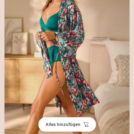
basket
Alles hinzufügen