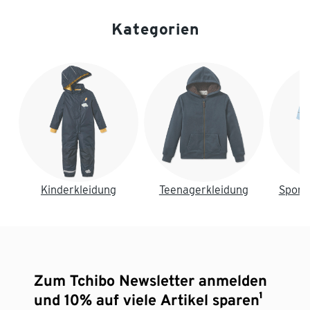
Kategorien
Ende der Auflistung
Kinderkleidung
Teenagerkleidung
Sport
Zum Tchibo Newsletter anmelden
und 10% auf viele Artikel sparen¹