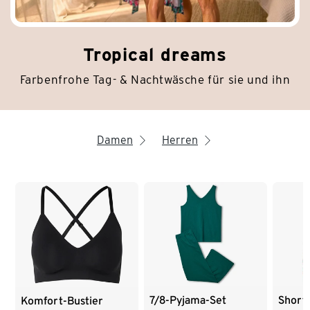
Tropical dreams
Farbenfrohe Tag- & Nachtwäsche für sie und ihn
Damen
Herren
arrow_right
arrow_right
Ende der Auflistung
7/8-Pyjama-Set
Short
Komfort-Bustier