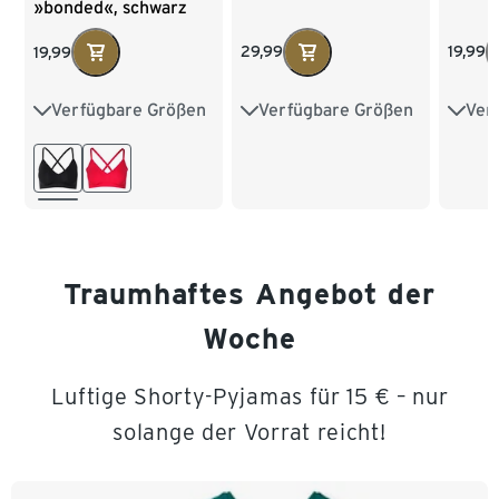
»bonded«, schwarz
29,99
19,99
19,99
Verfügbare Größen
Ver
Verfügbare Größen
S 36/38
M 40/42
34
XS 32/34
S 36/38
L 44/46
40
M 40/42
L 44/46
XL 48/50
XXL 52/54
Traumhaftes Angebot der
Woche
Luftige Shorty-Pyjamas für 15 € – nur
solange der Vorrat reicht!