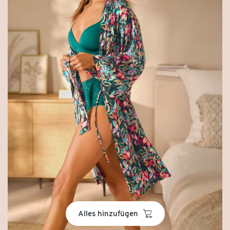
basket
Alles hinzufügen