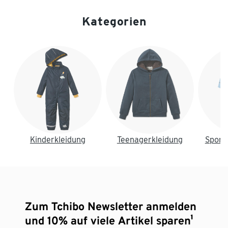
Kategorien
Ende der Auflistung
Kinderkleidung
Teenagerkleidung
Sport
Zum Tchibo Newsletter anmelden
und 10% auf viele Artikel sparen¹