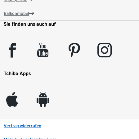
Balkonmöbel
Sie finden uns auch auf
facebook
youtube
pinterest
instagram
Tchibo Apps
appleinc
android
Vertrag widerrufen