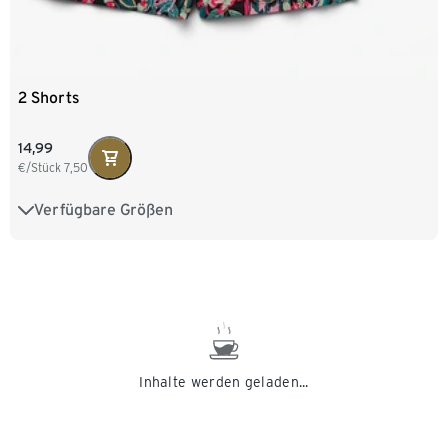
2 Shorts
14,99
€/Stück
7,50
Verfügbare Größen
XS 32/34
S 36/38
M 40/42
L 44/46
XL 48/50
XXL 52/54
Inhalte werden geladen...