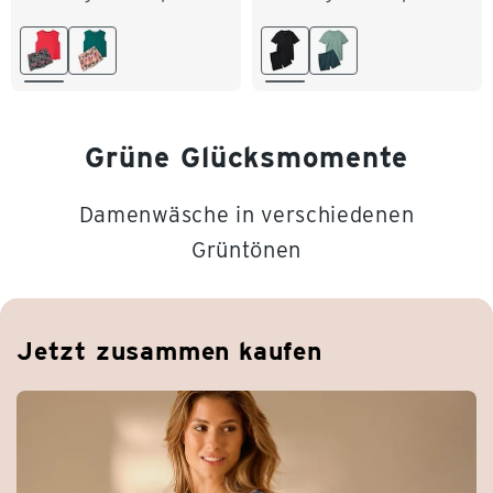
M 40/42
L 44/46
L 52/54
XL 56/58
XL 48/50
XXL 52/54
XXL 60/62
Grüne Glücksmomente
Damenwäsche in verschiedenen
Grüntönen
Jetzt zusammen kaufen