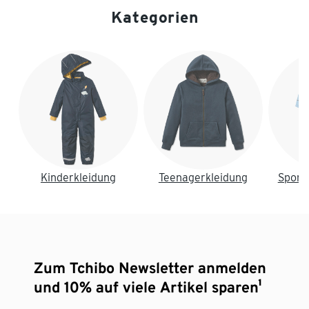
Kategorien
Ende der Auflistung
Kinderkleidung
Teenagerkleidung
Sport
Zum Tchibo Newsletter anmelden
und 10% auf viele Artikel sparen¹