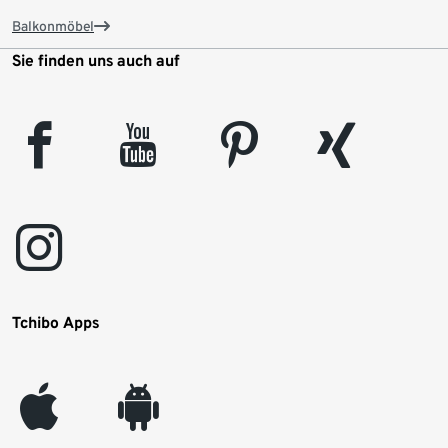
Balkonmöbel
Sie finden uns auch auf
facebook
youtube
pinterest
xing
instagram
Tchibo Apps
appleinc
android