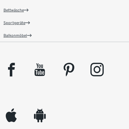
Bettwäsche
Sportgeräte
Balkonmöbel
facebook
youtube
pinterest
instagram
appleinc
android