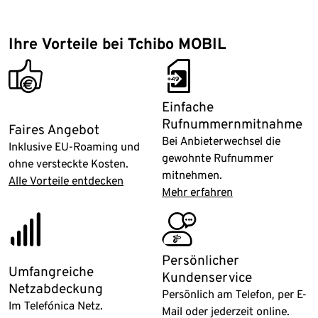
Ihre Vorteile bei Tchibo MOBIL
promotion_thumb
number_transfer
Einfache
Rufnummernmitnahme
Faires Angebot
Bei Anbieterwechsel die
Inklusive EU-Roaming und
gewohnte Rufnummer
ohne versteckte Kosten.
mitnehmen.
Alle Vorteile entdecken
Mehr erfahren
5G
customer_service
Persönlicher
Umfangreiche
Kundenservice
Netzabdeckung
Persönlich am Telefon, per E-
Im Telefónica Netz.
Mail oder jederzeit online.