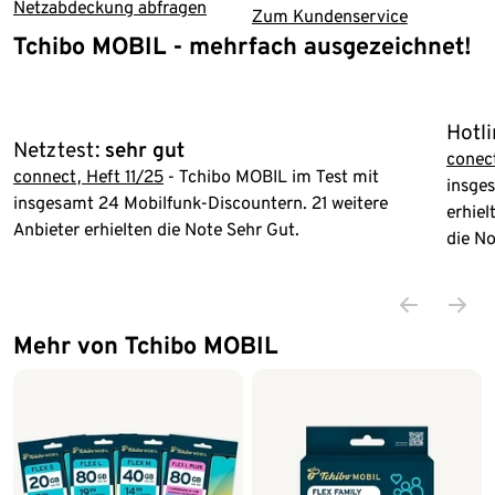
Netzabdeckung abfragen
Zum Kundenservice
Tchibo MOBIL - mehrfach ausgezeichnet!
Ende der Auflistung
Hotli
Netztest:
sehr gut
conect
connect, Heft 11/25
- Tchibo MOBIL im Test mit
insges
insgesamt 24 Mobilfunk-Discountern. 21 weitere
erhiel
Anbieter erhielten die Note Sehr Gut.
die No
Mehr von Tchibo MOBIL