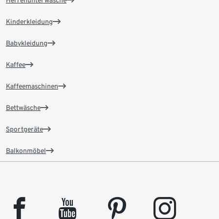
Herrenunterwäsche
Kinderkleidung
Babykleidung
Kaffee
Kaffeemaschinen
Bettwäsche
Sportgeräte
Balkonmöbel
facebook
youtube
pinterest
instagram