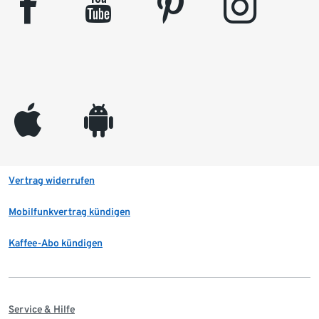
facebook
youtube
pinterest
instagram
appleinc
android
Vertrag widerrufen
Mobilfunkvertrag kündigen
Kaffee-Abo kündigen
Service & Hilfe