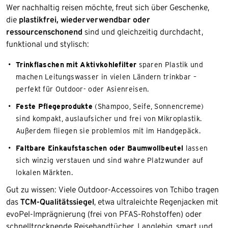
Wer nachhaltig reisen möchte, freut sich über Geschenke,
die
plastikfrei, wiederverwendbar oder
ressourcenschonend
sind und gleichzeitig durchdacht,
funktional und stylisch:
Trinkflaschen mit Aktivkohlefilter
sparen Plastik und
machen Leitungswasser in vielen Ländern trinkbar –
perfekt für Outdoor- oder Asienreisen.
Feste Pflegeprodukte
(Shampoo, Seife, Sonnencreme)
sind kompakt, auslaufsicher und frei von Mikroplastik.
Außerdem fliegen sie problemlos mit im Handgepäck.
Faltbare Einkaufstaschen oder Baumwollbeutel
lassen
sich winzig verstauen und sind wahre Platzwunder auf
lokalen Märkten.
Gut zu wissen: Viele Outdoor-Accessoires von Tchibo tragen
das
TCM-Qualitätssiegel
, etwa ultraleichte Regenjacken mit
evoPel-Imprägnierung (frei von PFAS-Rohstoffen) oder
schnelltrocknende Reisehandtücher. Langlebig, smart und