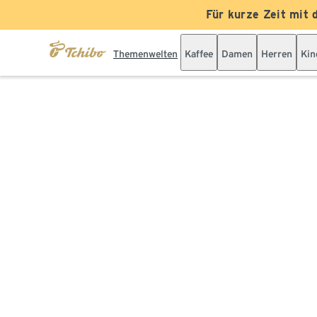
Für kurze Zeit mit 
Themenwelten
Kaffee
Damen
Herren
Kin