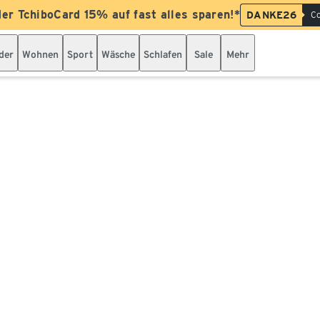
der TchiboCard 15% auf fast alles sparen!*
DANKE26
Co
der
Wohnen
Sport
Wäsche
Schlafen
Sale
Mehr