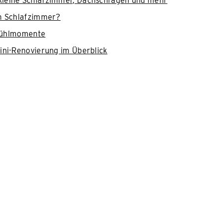
kleine Schlafzimmer, Dachschrägen und mehr
em Schlafzimmer?
lfühlmomente
ini-Renovierung im Überblick