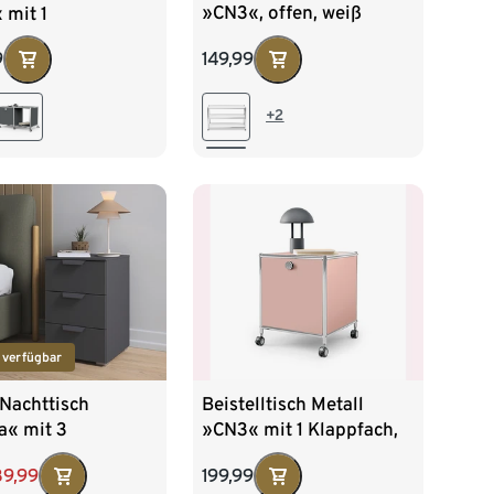
»CN3«, offen, weiß
 mit 1
enfach und Rollen,
149,99
9
+2
 verfügbar
Nachttisch
Beistelltisch Metall
a« mit 3
»CN3« mit 1 Klappfach,
aden, 40 x 61 cm,
altrosa
39,99
199,99
etallic