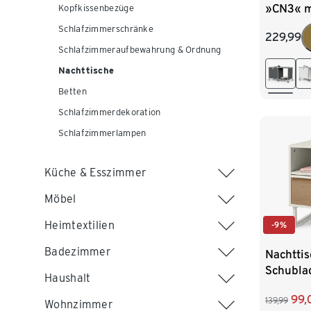
»CN3« m
Kopfkissenbezüge
Klappenf
Schlafzimmerschränke
229,99
grau
Schlafzimmeraufbewahrung & Ordnung
Nachttische
Betten
Schlafzimmerdekoration
Schlafzimmerlampen
Küche & Esszimmer
Möbel
Heimtextilien
-9%
Badezimmer
Nachttis
Schubla
Haushalt
99,
139,99
Wohnzimmer