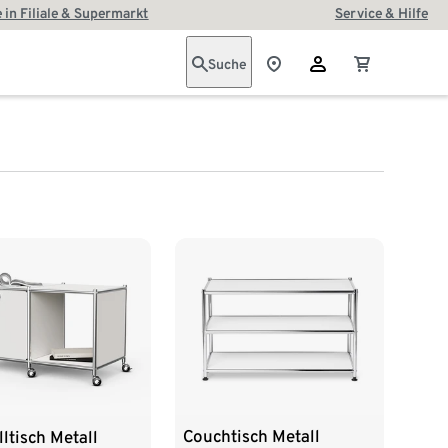
 in Filiale & Supermarkt
Service & Hilfe
Suche
Couchtisch Metall
lltisch Metall