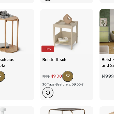
-16%
isch aus
Beistelltisch
Beiste
olz
und Si
49,00
149,99
99,99
30-Tage-Bestpreis:
59,00
€