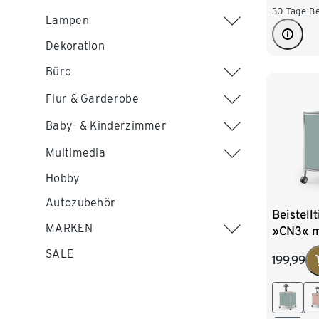
30-Tage-Be
Lampen
Dekoration
Büro
Flur & Garderobe
Baby- & Kinderzimmer
Multimedia
Hobby
Autozubehör
Beistell
MARKEN
»CN3« mi
salbei
SALE
199,99