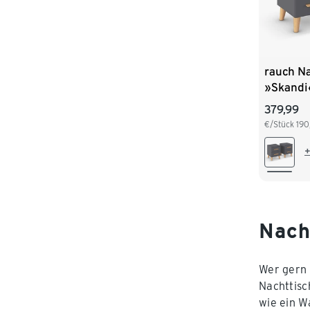
rauch Na
»Skandi«
Schubla
379,99
metallic
€/Stück
190
+
Nach
Wer gern 
Nachttisc
wie ein W