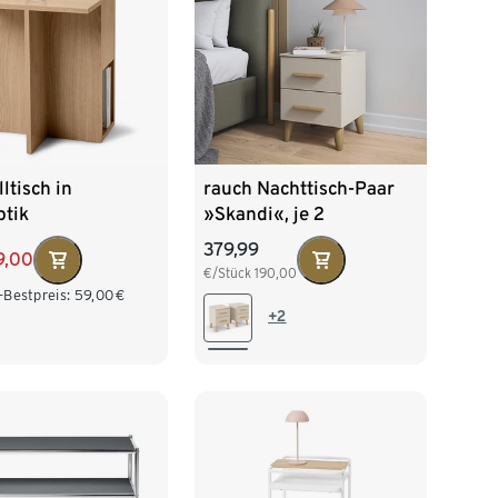
lltisch in
rauch Nachttisch-Paar
ptik
»Skandi«, je 2
Schubladen,
379,99
9,00
champagner
€/Stück
190,00
-Bestpreis:
59,00
€
+2