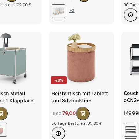
stpreis:
109,00
€
30-Tage
+2
-20%
Coucht
tisch Metall
Beistelltisch mit Tablett
»CN3«,
t 1 Klappfach,
und Sitzfunktion
149,99
79,00
111,00
30-Tage-Bestpreis:
99,00
€