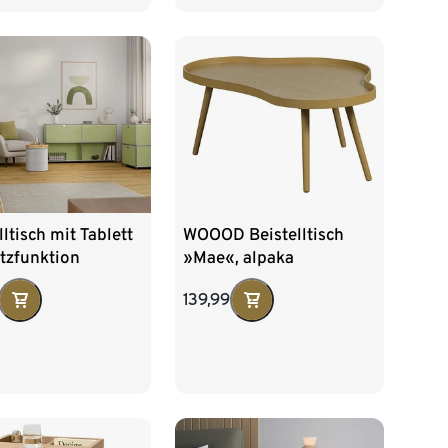
lltisch mit Tablett
WOOOD Beistelltisch
tzfunktion
»Mae«, alpaka
139,99