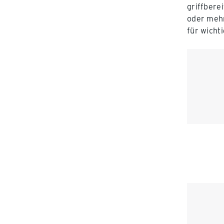
griffberei
oder mehr
für wicht