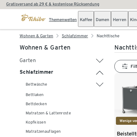
Gratisversand ab 29 € & kostenlose Rücksendung
Themenwelten
Kaffee
Damen
Herren
Kin
Wohnen & Garten
Schlafzimmer
Nachttische
Wohnen & Garten
Nachtti
Garten
Fil
Schlafzimmer
Bettwäsche
Bettlaken
Bettdecken
Matratzen & Lattenroste
Wenige ve
Kopfkissen
Matratzenauflagen
Beistell