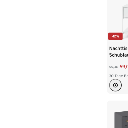
-12%
Nachtti
Schubla
69,
99,00
30-Tage-Be