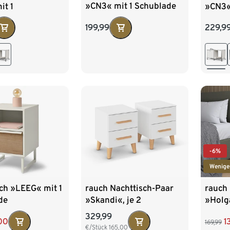
»CN3« mit 1 Schublade
it 1
»CN3«
ach und Rollen,
Klapp
199,99
229,9
weiß
-6%
Wenige
ch »LEEG« mit 1
rauch Nachttisch-Paar
rauch 
de
»Skandi«, je 2
»Holg
Schubladen, weiß
Schubl
329,99
00
1
169,99
grau m
€/Stück
165,00