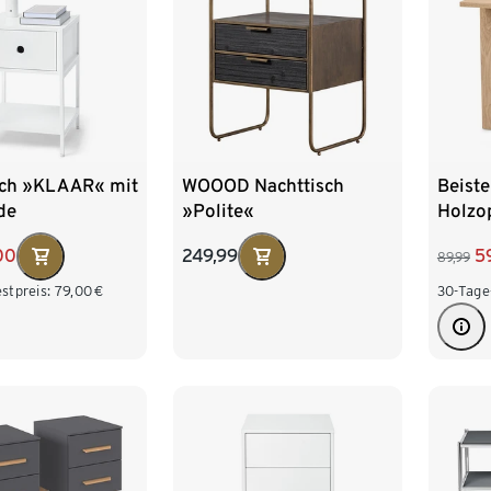
sch »KLAAR« mit
WOOOD Nachttisch
Beiste
de
»Polite«
Holzo
00
249,99
5
89,99
stpreis:
79,00
€
30-Tage