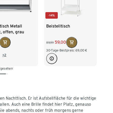
-14%
isch Metall
Beistelltisch
 offen, grau
59,00
89,99
30-Tage-Bestpreis:
69,00
€
+2
 gesehen
den Nachttisch. Er ist Aufstellfläche für die wichtige
len. Auch eine Brille findet hier Platz, genauso
 Sie abends, nachts oder früh morgens gerne