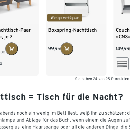
Wenige verfügbar
chttisch-Paar
Boxspring-Nachttisch
Coucht
, je 2
»CN3«,
den, grau
99,95
149,99
,00
2
Sie haben 24 von 25 Produkten
ttisch = Tisch für die Nacht?
abends noch ein wenig im
Bett
liest, weiß ihn zu schätzen: 
hlampe und Ablage für das Buch, wenn einem die Augen zufal
asserglas, eine Haarspange oder all die anderen Dinge, die