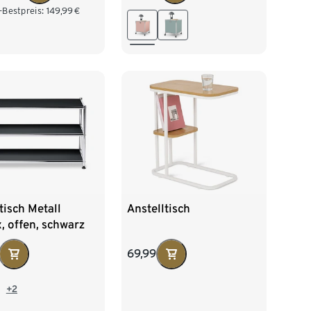
-Bestpreis:
149,99
€
isch Metall
Anstelltisch
 offen, schwarz
69,99
+2