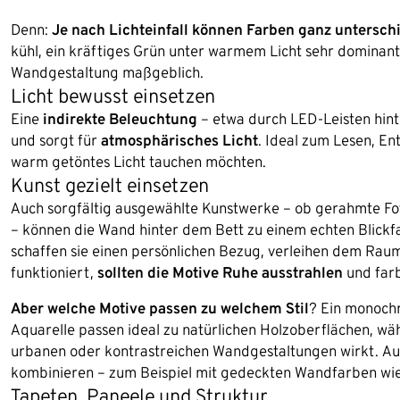
Denn:
Je nach Lichteinfall können Farben ganz untersch
kühl, ein kräftiges Grün unter warmem Licht sehr dominant
Wandgestaltung maßgeblich.
Licht bewusst einsetzen
Eine
indirekte Beleuchtung
– etwa durch LED-Leisten hint
und sorgt für
atmosphärisches Licht
. Ideal zum Lesen, E
warm getöntes Licht tauchen möchten.
Kunst gezielt einsetzen
Auch sorgfältig ausgewählte Kunstwerke – ob gerahmte Foto
– können die Wand hinter dem Bett zu einem echten Blickf
schaffen sie einen persönlichen Bezug, verleihen dem Rau
funktioniert,
sollten die Motive Ruhe ausstrahlen
und farb
Aber welche Motive passen zu welchem Stil
? Ein monochr
Aquarelle passen ideal zu natürlichen Holzoberflächen, wä
urbanen oder kontrastreichen Wandgestaltungen wirkt. Auch
kombinieren – zum Beispiel mit gedeckten Wandfarben wie
Tapeten, Paneele und Struktur