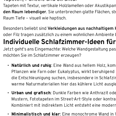
Tapeten mit Textur, vertikale Holzlamellen oder Akustikpa
den Raum lebendiger
. Sie unterbrechen glatte Flächen, 
Raum Tiefe – visuell wie haptisch.
Besonders beliebt sind
Verkleidungen aus nachhaltigem 
oder Filz tragen zusätzlich zu einem wohnlichen Ambiente
Individuelle Schlafzimmer-Ideen fü
Jetzt geht’s ans Eingemachte: Welche Wandgestaltung pas
möchten Sie im Schlafzimmer erzeugen?
Natürlich und ruhig
: Eine Wand aus hellem Holz, kom
Pflanzen wie Farn oder Eukalyptus, wirkt beruhigend u
die Entschleunigung suchen, insbesondere in Schlafz
warme Naturmaterialien hier das kühlere Licht ausg
Urban und grafisch
: Dunkle Farben wie Anthrazit od
Mustern, Fototapeten im Street-Art-Style oder kontr
Kombiniert mit indirektem Licht entsteht eine moder
Minimalistisch und klar
: Eine monochrome Wand in W