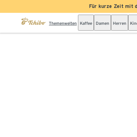
Für kurze Zeit mit 
Themenwelten
Kaffee
Damen
Herren
Kin