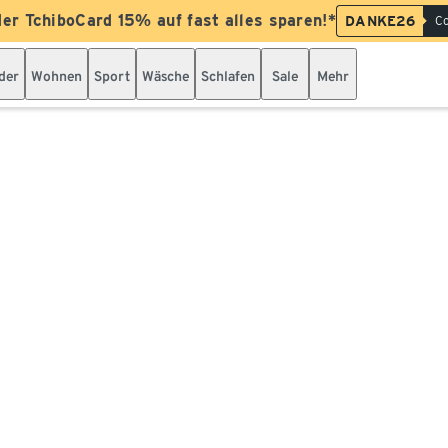
der TchiboCard 15% auf fast alles sparen!*
DANKE26
Co
der
Wohnen
Sport
Wäsche
Schlafen
Sale
Mehr