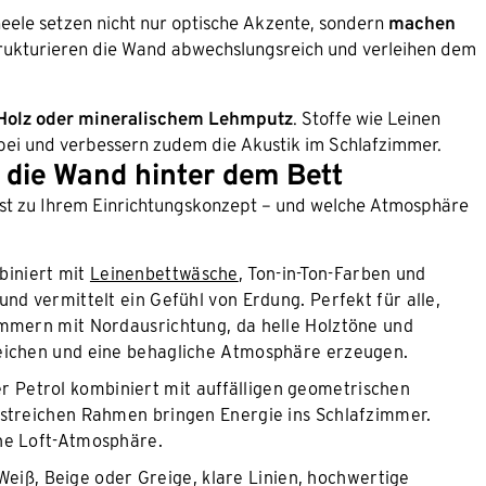
neele setzen nicht nur optische Akzente, sondern
machen
strukturieren die Wand abwechslungsreich und verleihen dem
Holz oder mineralischem Lehmputz
. Stoffe wie Leinen
 bei und verbessern zudem die Akustik im Schlafzimmer.
r die Wand hinter dem Bett
st zu Ihrem Einrichtungskonzept – und welche Atmosphäre
biniert mit
Leinenbettwäsche
, Ton-in-Ton-Farben und
nd vermittelt ein Gefühl von Erdung. Perfekt für alle,
immern mit Nordausrichtung, da helle Holztöne und
leichen und eine behagliche Atmosphäre erzeugen.
er Petrol kombiniert mit auffälligen geometrischen
astreichen Rahmen bringen Energie ins Schlafzimmer.
ne Loft-Atmosphäre.
eiß, Beige oder Greige, klare Linien, hochwertige