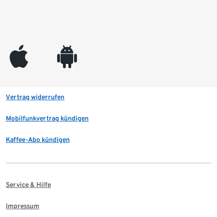
appleinc
android
Vertrag widerrufen
Mobilfunkvertrag kündigen
Kaffee-Abo kündigen
Service & Hilfe
Impressum