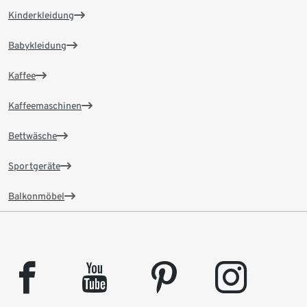
Kinderkleidung
Babykleidung
Kaffee
Kaffeemaschinen
Bettwäsche
Sportgeräte
Balkonmöbel
facebook
youtube
pinterest
instagram