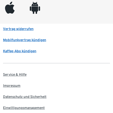
appleinc
android
Vertrag widerrufen
Mobilfunkvertrag kündigen
Kaffee-Abo kündigen
Service & Hilfe
Impressum
Datenschutz und Sicherheit
Einwilligungsmanagement