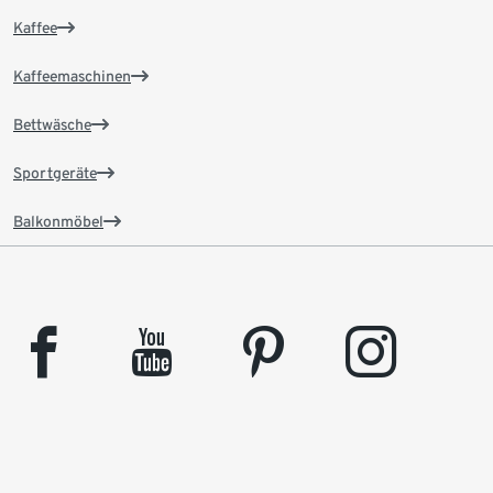
Kaffee
Kaffeemaschinen
Bettwäsche
Sportgeräte
Balkonmöbel
facebook
youtube
pinterest
instagram