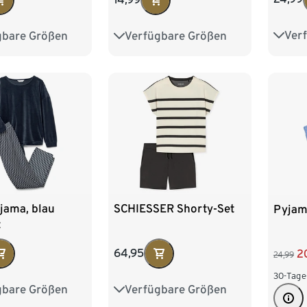
Ver
gbare Größen
Verfügbare Größen
XS 3
M 40/42
S 36/38
M 40/42
M 40
XL 48/50
L 44/46
XL 48/50
XXL 52/54
jama, blau
SCHIESSER Shorty-Set
Pyjam
t
64,95
2
24,99
30-Tage
gbare Größen
Verfügbare Größen
M 40/42
36
38
40
42