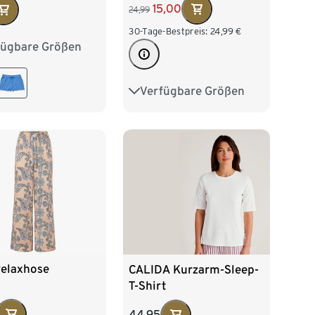
15,00
24,99
30-Tage-Bestpreis:
24,99
€
fügbare Größen
38
M 40/42
/46
XL 48/50
Verfügbare Größen
S 36/38
M 40/42
L 44/46
XL 48/50
XXL 52/54
elaxhose
CALIDA Kurzarm-Sleep-
T-Shirt
44,95