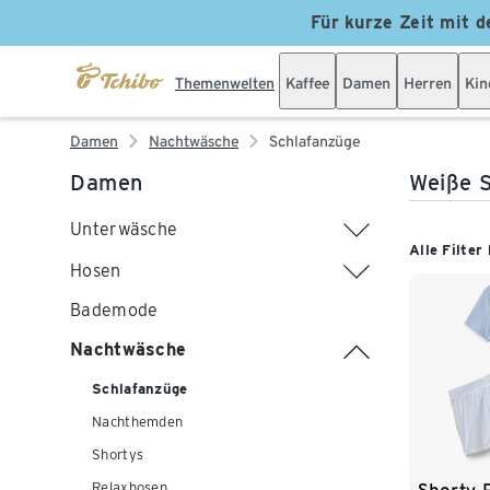
Für kurze Zeit mit d
Themenwelten
Kaffee
Damen
Herren
Kin
Damen
Nachtwäsche
Schlafanzüge
Damen
Weiße 
Unterwäsche
Alle Filter
Hosen
Bademode
Nachtwäsche
Schlafanzüge
Nachthemden
Shortys
Relaxhosen