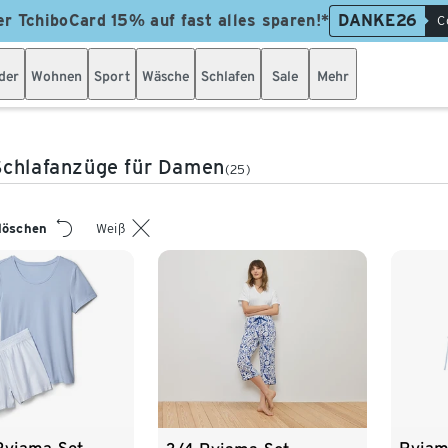
er TchiboCard 15% auf fast alles sparen!*
DANKE26
C
der
Wohnen
Sport
Wäsche
Schlafen
Sale
Mehr
Schlafanzüge für Damen
(25)
 löschen
Weiß