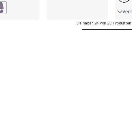
XL 48/50
44
Ver
S 36/
Sie haben 24 von 25 Produkten
L 44
XXL 