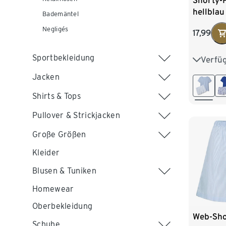
Shorty-
hellblau
Bademäntel
Negligés
17,99
Sportbekleidung
Verfü
XS 32/3
Jacken
M 40/4
Shirts & Tops
XL 48/
Pullover & Strickjacken
Große Größen
Kleider
Blusen & Tuniken
Homewear
Oberbekleidung
Web-Sho
Schuhe