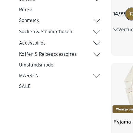
Röcke
14,99
Schmuck
Verfü
34
3
Socken & Strumpfhosen
42
4
Accessoires
Koffer & Reiseaccessoires
Umstandsmode
MARKEN
SALE
Wenige ve
Pyjama-