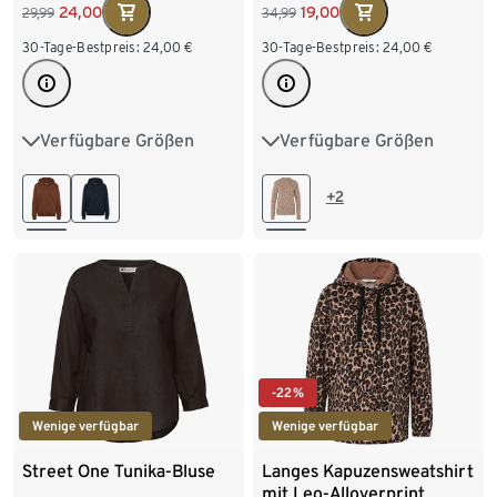
Alloverprint
24,00
19,00
29,99
34,99
30-Tage-Bestpreis:
24,00
€
30-Tage-Bestpreis:
24,00
€
Verfügbare Größen
Verfügbare Größen
S 36/38
M 40/42
S 36/38
M 40/42
L 44/46
XL 48/50
L 44/46
XL 48/50
+2
XXL 52/54
-22%
Wenige verfügbar
Wenige verfügbar
Street One Tunika-Bluse
Langes Kapuzensweatshirt
mit Leo-Alloverprint