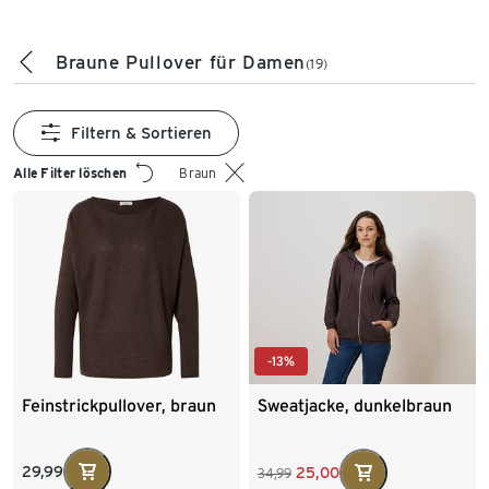
Braune Pullover für Damen
(19)
Filtern & Sortieren
Alle Filter löschen
Braun
-13%
Feinstrickpullover, braun
Sweatjacke, dunkelbraun
29,99
25,00
34,99