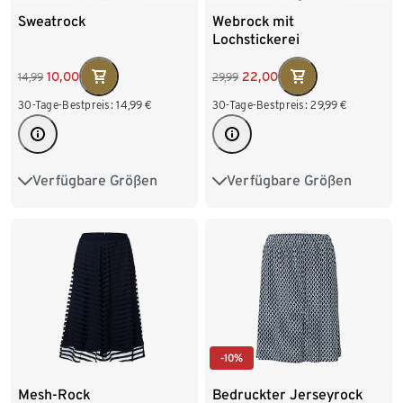
Sweatrock
Webrock mit
Lochstickerei
10,00
22,00
14,99
29,99
30-Tage-Bestpreis:
14,99
€
30-Tage-Bestpreis:
29,99
€
Verfügbare Größen
Verfügbare Größen
S 36/38
M 40/42
S 36/38
M 40/42
L 44/46
XL 48/50
L 44/46
-10%
Mesh-Rock
Bedruckter Jerseyrock