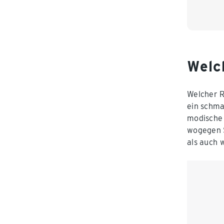
Welc
Welcher R
ein schma
modische 
wogegen S
als auch