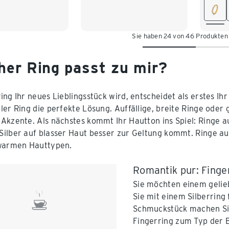
Sie haben 24 von 46 Produkten
her Ring passt zu mir?
ing Ihr neues Lieblingsstück wird, entscheidet als erstes Ih
ler Ring die perfekte Lösung. Auffällige, breite Ringe oder
Akzente. Als nächstes kommt Ihr Hautton ins Spiel: Ringe
ilber auf blasser Haut besser zur Geltung kommt. Ringe a
 warmen Hauttypen.
Romantik pur: Finge
Sie möchten einem geli
Sie mit einem Silberrin
Schmuckstück machen Sie 
Fingerring zum Typ der Be