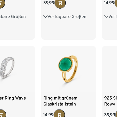
39,99
14,99
gbare Größen
Verfügbare Größen
Ver
19
20
16
17
18
19
17
er Ring Wave
Ring mit grünem
925 S
Glaskristallstein
Row«
14,99
39,99