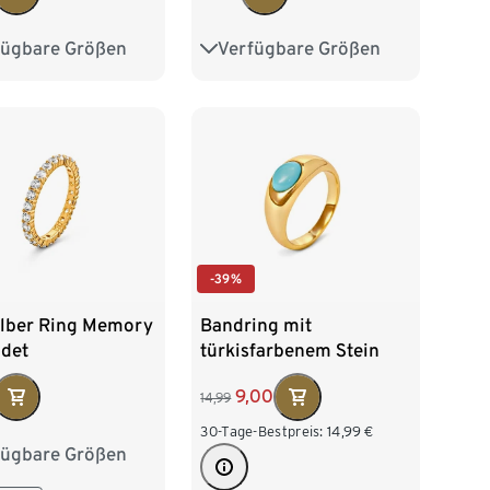
fügbare Größen
Verfügbare Größen
18
19
20
17
18
19
20
-39%
ilber Ring Memory
Bandring mit
ldet
türkisfarbenem Stein
9,00
14,99
30-Tage-Bestpreis:
14,99
€
fügbare Größen
18
19
20