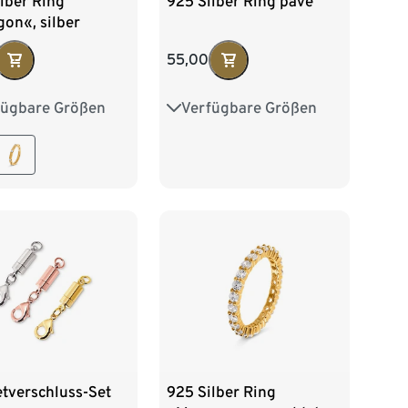
lber Ring
925 Silber Ring pavé
on«, silber
55,00
fügbare Größen
Verfügbare Größen
18
19
20
17
18
19
20
tverschluss-Set
925 Silber Ring