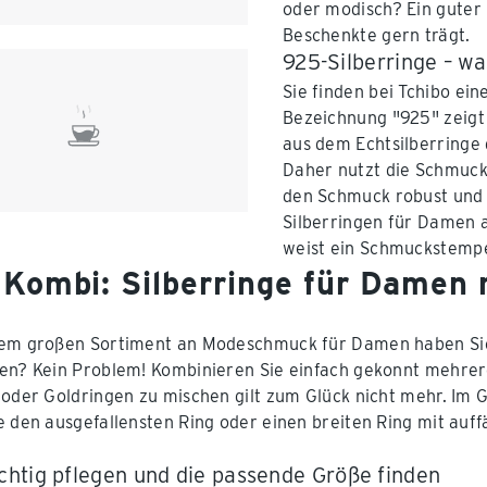
oder modisch? Ein guter 
Beschenkte gern trägt.
925-Silberringe – wa
Sie finden bei Tchibo ei
Bezeichnung "925" zeigt 
aus dem Echtsilberringe g
Daher nutzt die Schmucki
den Schmuck robust und 
Silberringen für Damen a
weist ein Schmuckstempe
e Kombi: Silberringe für Damen
em großen Sortiment an Modeschmuck für Damen haben Sie d
en? Kein Problem! Kombinieren Sie einfach gekonnt mehrere 
 oder Goldringen zu mischen gilt zum Glück nicht mehr. Im G
e den ausgefallensten Ring oder einen breiten Ring mit auffä
ichtig pflegen und die passende Größe finden