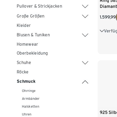
Ring 585
Diaman
Pullover & Strickjacken
Große Größen
1.599,99
Kleider
Verfü
17
18
Blusen & Tuniken
Homewear
Oberbekleidung
Schuhe
Röcke
Schmuck
Ohrringe
Armbänder
Halsketten
925 Sil
Uhren