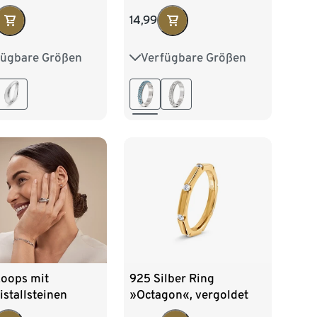
sch, vergoldet
14,99
fügbare Größen
Verfügbare Größen
18
19
20
17
18
19
20
Loops mit
925 Silber Ring
istallsteinen
»Octagon«, vergoldet