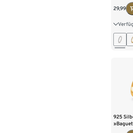
29,99
Verfü
17
18
925 Silb
»Baguet