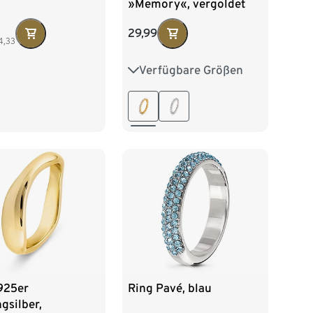
»Memory«, vergoldet
29,99
4,33
Verfügbare Größen
17
18
19
20
925er
Ring Pavé, blau
ngsilber,