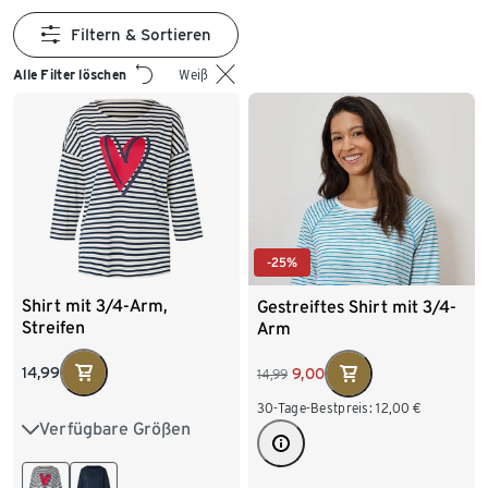
Filtern & Sortieren
Alle Filter löschen
Weiß
-25%
Shirt mit 3/4-Arm,
Gestreiftes Shirt mit 3/4-
Streifen
Arm
14,99
9,00
14,99
30-Tage-Bestpreis:
12,00
€
Verfügbare Größen
S 36/38
M 40/42
L 44/46
XL 48/50