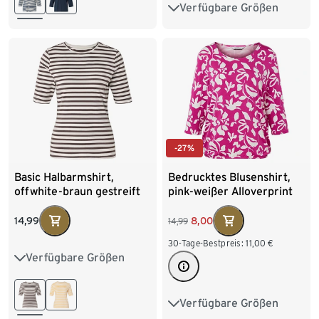
Verfügbare Größen
S 36/38
M 40/42
XXL 52/54
L 44/46
XL 48/50
XXL 52/54
-27%
Basic Halbarmshirt,
Bedrucktes Blusenshirt,
offwhite-braun gestreift
pink-weißer Alloverprint
14,99
8,00
14,99
30-Tage-Bestpreis:
11,00
€
Verfügbare Größen
S 36/38
M 40/42
L 44/46
XL 48/50
Verfügbare Größen
S 36/38
M 40/42