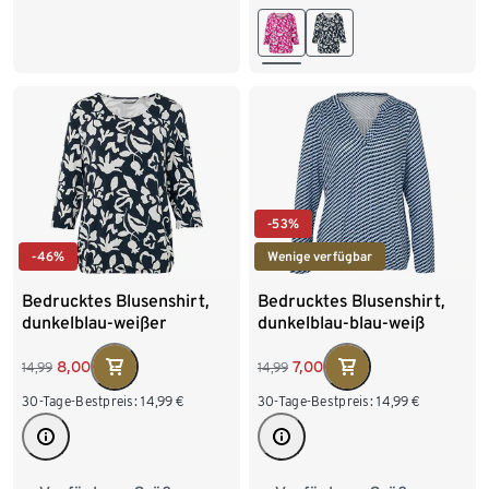
XXL 52/54
L 44/46
XL 48/50
XXL 52/54
-53%
-46%
Wenige verfügbar
Bedrucktes Blusenshirt,
Bedrucktes Blusenshirt,
dunkelblau-weißer
dunkelblau-blau-weiß
Alloverprint
8,00
7,00
14,99
14,99
30-Tage-Bestpreis:
14,99
€
30-Tage-Bestpreis:
14,99
€