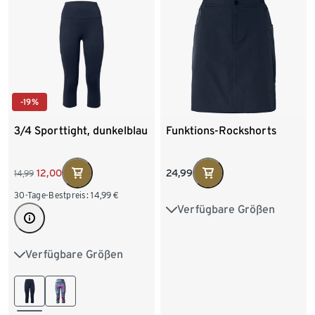
-19%
3/4 Sporttight, dunkelblau
Funktions-Rockshorts
24,99
12,00
14,99
30-Tage-Bestpreis:
14,99
€
Verfügbare Größen
36
38
40
42
44
46
48
Verfügbare Größen
XS 32/34
S 36/38
M 40/42
L 44/46