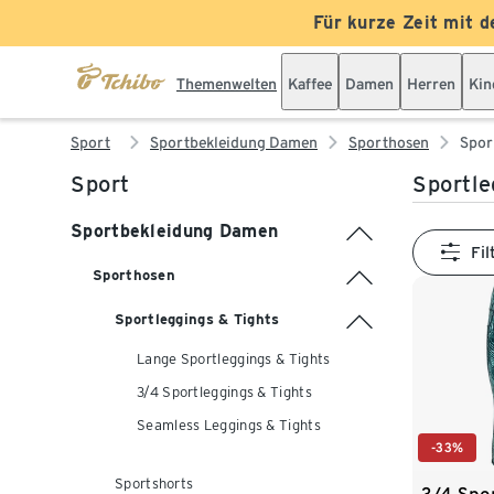
Für kurze Zeit mit d
Themenwelten
Kaffee
Damen
Herren
Kin
Sport
Sportbekleidung Damen
Sporthosen
Spor
Sport
Sportle
Sportbekleidung Damen
Fil
Sporthosen
Sportleggings & Tights
Lange Sportleggings & Tights
3/4 Sportleggings & Tights
Seamless Leggings & Tights
-33%
Sportshorts