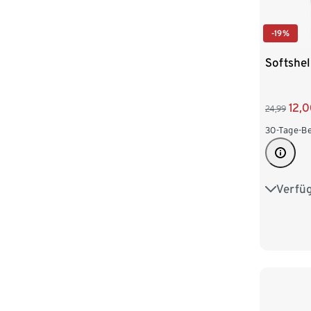
-19%
Softshel
12,
24,99
30-Tage-Be
Verfü
36
3
44
4