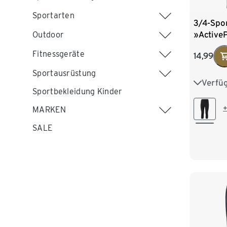
Sportarten
3/4-Spo
»Active
Outdoor
Fitnessgeräte
14,99
Sportausrüstung
Verfü
XS 32/3
Sportbekleidung Kinder
M 40/4
+
MARKEN
SALE
XL 48/