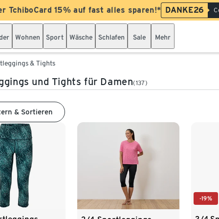
er TchiboCard 15% auf fast alles sparen!*
DANKE26
C
der
Wohnen
Sport
Wäsche
Schlafen
Sale
Mehr
tleggings & Tights
ggings und Tights für Damen
(137)
tern & Sortieren
-19%