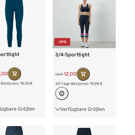
-39%
orttight
3/4-Sporttight
5,00
12,00
19,99
-Bestpreis:
19,00
€
30-Tage-Bestpreis:
19,99
€
fügbare Größen
Verfügbare Größen
2/34
S 36/38
XS 32/34
S 36/38
/42
L 44/46
M 40/42
L 44/46