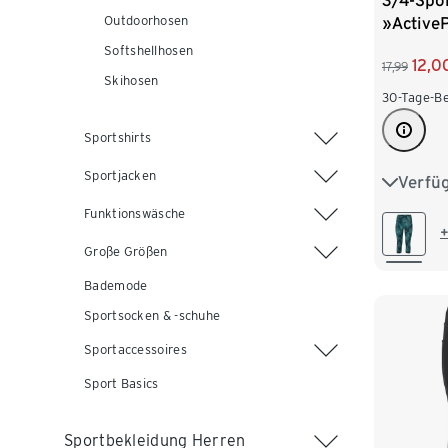
3/4-Spo
Outdoorhosen
»Active
Alloverp
Softshellhosen
12,0
17,99
Skihosen
30-Tage-Be
Sportshirts
Sportjacken
Verfü
XS 32/3
Funktionswäsche
M 40/4
+
Große Größen
XL 48/
Bademode
Sportsocken & -schuhe
Sportaccessoires
Sport Basics
Sportbekleidung Herren