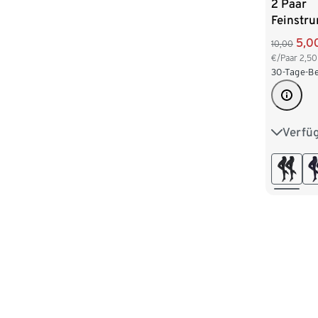
2 Paar
Feinstr
DEN, sc
5,0
10,00
€/Paar
2,50
30-Tage-Be
Verfü
S 36/38
L 44/46