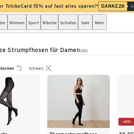
er TchiboCard 15% auf fast alles sparen!*
DANKE26
C
der
Wohnen
Sport
Wäsche
Schlafen
Sale
Mehr
ze Strumpfhosen für Damen
(20)
 löschen
Schwarz
-40%