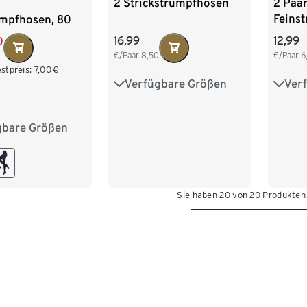
2 Strickstrumpfhosen
2 Paa
Feins
umpfhosen, 80
DEN
hwarz
16,99
12,99
0
€/Paar
8,50
€/Paar
6
stpreis:
7,00
€
Verfügbare Größen
Ver
S 36/38
M 40/42
S 36/
L 44/46
XL 48/50
L 44
gbare Größen
M 40/42
XXL 52/54
XXL 
XL 48/50
Sie haben 20 von 20 Produkten