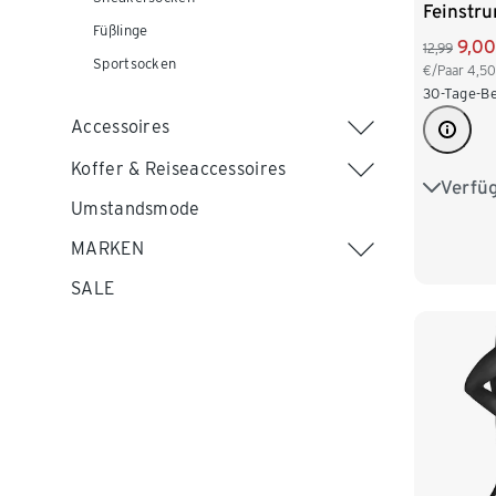
Feinstr
Füßlinge
DEN
9,00
12,99
Sportsocken
€/Paar
4,50
30-Tage-Be
Accessoires
Koffer & Reiseaccessoires
Verfü
S 36/38
Umstandsmode
L 44/46
MARKEN
XXL 52
SALE