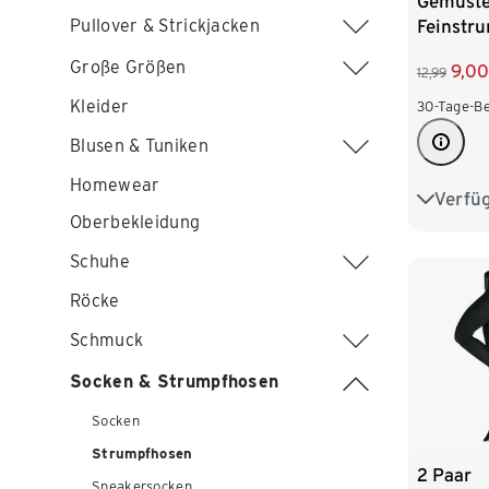
Gemuste
Feinstr
Pullover & Strickjacken
Große Größen
9,00
12,99
Kleider
30-Tage-Be
Blusen & Tuniken
Homewear
Verfü
S 36/38
Oberbekleidung
L 44/46
Schuhe
XXL 52
Röcke
Schmuck
Socken & Strumpfhosen
Socken
Strumpfhosen
2 Paar
Sneakersocken