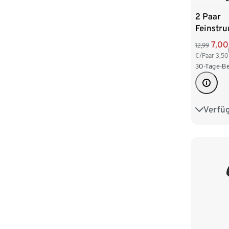
2 Paar
Feinstr
den
7,00
12,99
€/Paar
3,50
30-Tage-Be
Verfü
S 36/38
L 44/46
XXL 52