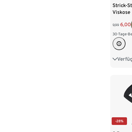
Strick-S
Viskose
6,00
9,99
30-Tage-Be
Verfü
S 36/38
L 44/46
XXL 52
-28%