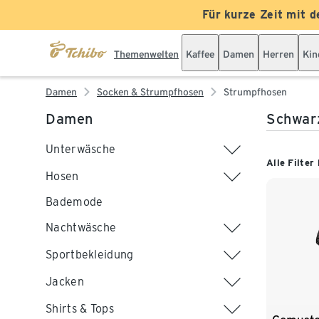
Für kurze Zeit mit d
Themenwelten
Kaffee
Damen
Herren
Kin
Damen
Socken & Strumpfhosen
Strumpfhosen
Damen
Schwar
Unterwäsche
Alle Filter
Hosen
Bademode
Nachtwäsche
Sportbekleidung
Jacken
Shirts & Tops