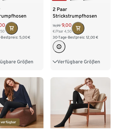
r
2 Paar
trumpfhosen
Strickstrumpfhosen
00
9,00
16,99
,50
€/Paar
4,50
-Bestpreis:
5,00
€
30-Tage-Bestpreis:
12,00
€
fügbare Größen
Verfügbare Größen
38
M 40/42
S 36/38
M 40/42
/46
XL 48/50
L 44/46
XL 48/50
52/54
XXL 52/54
 verfügbar