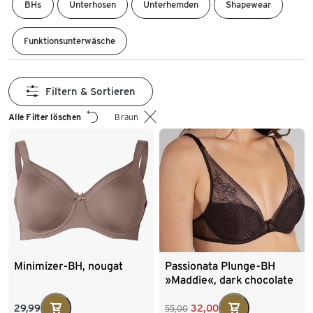
BHs
Unterhosen
Unterhemden
Shapewear
Funktionsunterwäsche
Filtern & Sortieren
Alle Filter löschen
Braun
Minimizer-BH, nougat
Passionata Plunge-BH
»Maddie«, dark chocolate
29,99
32,00
55,00