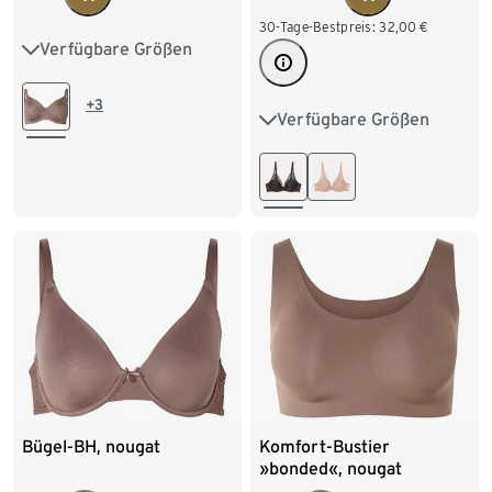
30-Tage-Bestpreis:
32,00
€
Verfügbare Größen
85D
85E
85F
90D
90E
90F
+3
Verfügbare Größen
75B
75C
80B
95D
95E
100D
80C
80D
80E
100E
80F
85B
85C
85D
85E
85F
Bügel-BH, nougat
Komfort-Bustier
»bonded«, nougat