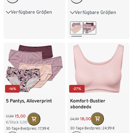
Verfügbare Größen
Verfügbare Größen
S 36/38
M 40/42
S 36/38
M 40/42
L 44/46
XL 48/50
L 44/46
XL 48/50
XXL 52/54
XXL 52/54
-27%
-16%
Komfort-Bustier
5 Pantys, Alloverprint
»bonded«
15,00
17,99
18,00
24,99
€/Stück
3,00
30-Tage-Bestpreis:
24,99
€
30-Tage-Bestpreis:
17,99
€