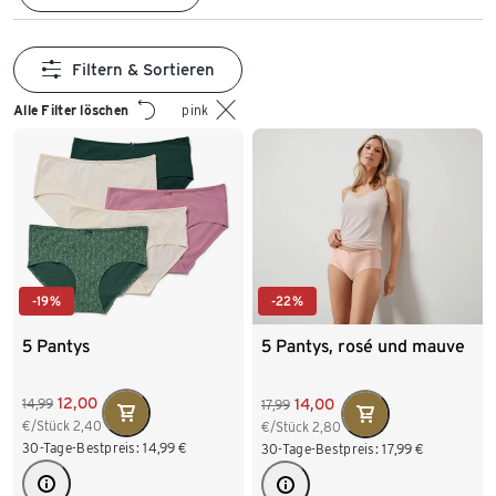
Filtern & Sortieren
Alle Filter löschen
pink
-19%
-22%
5 Pantys
5 Pantys, rosé und mauve
12,00
14,00
14,99
17,99
€/Stück
2,40
€/Stück
2,80
30-Tage-Bestpreis:
14,99
€
30-Tage-Bestpreis:
17,99
€