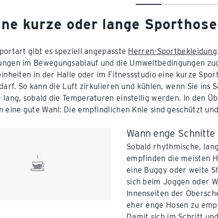
ine kurze oder lange Sporthose
portart gibt es speziell angepasste
Herren-Sportbekleidung
ngen im Bewegungsablauf und die Umweltbedingungen zuges
einheiten in der Halle oder im Fitnessstudio eine kurze Spo
 darf. So kann die Luft zirkulieren und kühlen, wenn Sie i
 lang, sobald die Temperaturen einstellig werden. In den Üb
n eine gute Wahl: Die empfindlichen Knie sind geschützt un
Wann enge Schnitte v
Sobald rhythmische, la
empfinden die meisten H
eine Buggy oder weite Sh
sich beim Joggen oder Wa
Innenseiten der Obersch
eher enge Hosen zu empfe
Damit sich im Schritt u