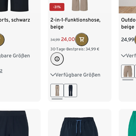
-31%
2-in-1-Funktionshose,
rts, schwarz
Outdo
beige
beige
24,00
24,99
34,99
30-Tage-Bestpreis:
34,99
€
gbare Größen
Ver
M 48/50
S 44
XL 56/58
L 52
2
Verfügbare Größen
S 44/46
M 48/50
/62
XXL 
L 52/54
XL 56/58
XXL 60/62