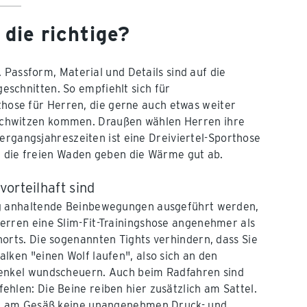
 die richtige?
. Passform, Material und Details sind auf die
chnitten. So empfiehlt sich für
rthose für Herren, die gerne auch etwas weiter
ns Schwitzen kommen. Draußen wählen Herren ihre
ergangsjahreszeiten ist eine Dreiviertel-Sporthose
d die freien Waden geben die Wärme gut ab.
orteilhaft sind
ng anhaltende Beinbewegungen ausgeführt werden,
erren eine Slim-Fit-Trainingshose angenehmer als
orts. Die sogenannten Tights verhindern, dass Sie
lken "einen Wolf laufen", also sich an den
enkel wundscheuern. Auch beim Radfahren sind
hlen: Die Beine reiben hier zusätzlich am Sattel.
nd am Gesäß keine unangenehmen Druck- und