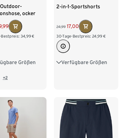
-Outdoor-
2-in-1-Sportshorts
ionshose, ocker
9,99
17,00
24,99
-Bestpreis:
34,99
€
30-Tage-Bestpreis:
24,99
€
fügbare Größen
Verfügbare Größen
/46
M 48/50
S 44/46
M 48/50
/54
XL 56/58
L 52/54
XL 56/58
+2
60/62
XXL 60/62