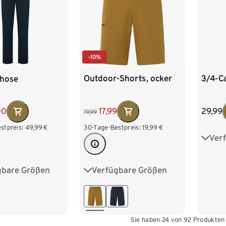
-10%
Outdoor-Shorts, ocker
3/4-C
hose
17,99
29,99
00
19,99
30-Tage-Bestpreis:
19,99
€
stpreis:
49,99
€
Ver
S 44
L 52
Verfügbare Größen
gbare Größen
S 44/46
M 48/50
M 48/50
XXL 
L 52/54
XL 56/58
XL 56/58
XXL 60/62
/62
Sie haben 24 von 92 Produkten