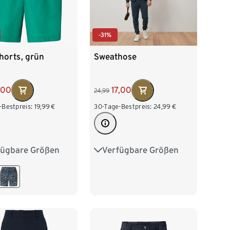
-31%
horts, grün
Sweathose
,00
17,00
24,99
-Bestpreis:
19,99
€
30-Tage-Bestpreis:
24,99
€
fügbare Größen
Verfügbare Größen
/50
L 52/54
S 44/46
M 48/50
/58
XXL 60/62
L 52/54
XL 56/58
XXL 60/62