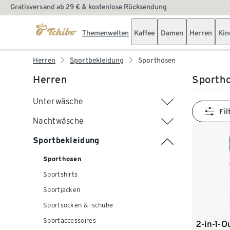
Gratisversand ab 29 € & kostenlose Rücksendung
Themenwelten
Kaffee
Damen
Herren
Kin
Herren
Sportbekleidung
Sporthosen
Herren
Sportho
Unterwäsche
Fil
Nachtwäsche
Sportbekleidung
Sporthosen
Sportshirts
Sportjacken
Sportsocken & -schuhe
Sportaccessoires
2-in-1-O