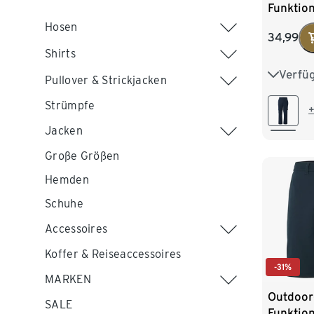
Funktio
Hosen
34,99
Shirts
Verfü
S 44/46
Pullover & Strickjacken
Strümpfe
L 52/54
+
Jacken
XXL 60
Große Größen
Hemden
Schuhe
Accessoires
Koffer & Reiseaccessoires
-31%
MARKEN
Outdoor
SALE
Funktio