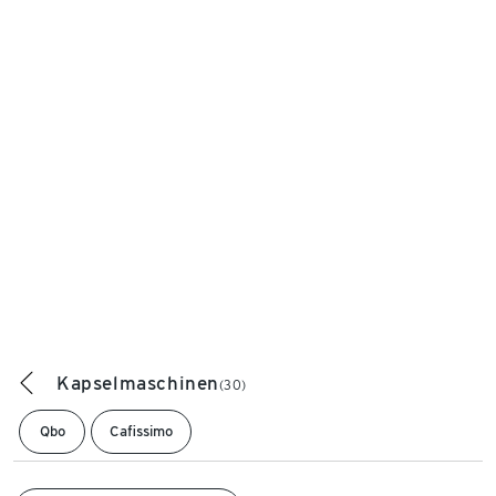
Kapselmaschinen
(30)
Qbo
Cafissimo