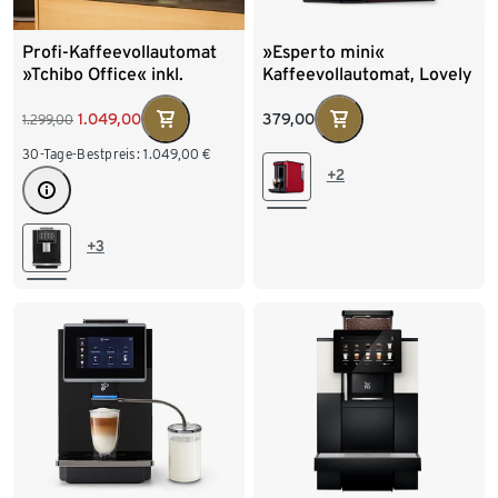
Profi-Kaffeevollautomat
»Esperto mini«
»Tchibo Office« inkl.
Kaffeevollautomat, Lovely
Wasserfilter, schwarz
Red
379,00
1.049,00
1.299,00
30-Tage-Bestpreis:
1.049,00
€
+2
+3