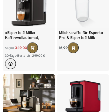
»Esperto 2 Milk«
Milchkaraffe für Esperto
Kaffeevollautomat,
Pro & Esperto2 Milk
Granite Black
16,99
349,00
519,00
30-Tage-Bestpreis:
299,00
€