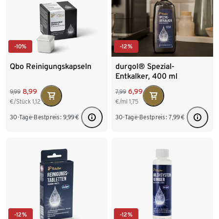
-10%
-12%
Qbo Reinigungskapseln
durgol® Spezial-
Entkalker, 400 ml
8,99
6,99
9,99
7,99
€/Stück
1,12
€/ml
1,75
30-Tage-Bestpreis:
9,99
€
30-Tage-Bestpreis:
7,99
€
-12%
-12%