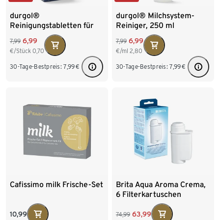
durgol®
durgol® Milchsystem-
Reinigungstabletten​ für
Reiniger​, 250 ml
Kaffeeöle
6,99
6,99
7,99
7,99
€/Stück
0,70
€/ml
2,80
30-Tage-Bestpreis:
7,99
€
30-Tage-Bestpreis:
7,99
€
Cafissimo milk Frische-Set
Brita Aqua Aroma Crema,
6 Filterkartuschen
10,99
63,99
74,99