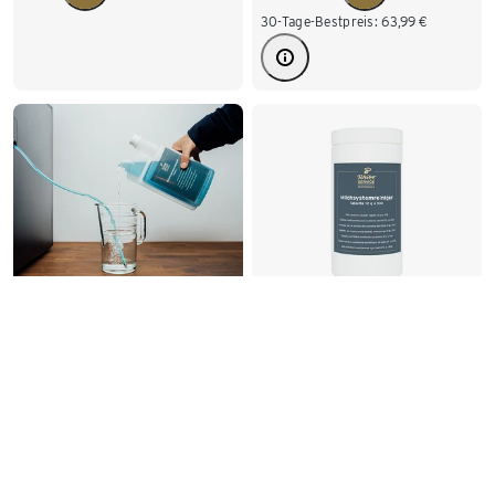
30-Tage-Bestpreis:
63,99
€
Milchsystemreiniger
Milchsystemreiniger
flüssig 1L
Tablette 12g x100
20,99
45,99
€/ml
2,10
€/Stück
0,46