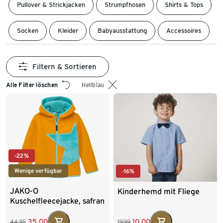
Pullover & Strickjacken
Strumpfhosen
Shirts & Tops
Socken
Kleider
Babyausstattung
Accessoires
Filtern & Sortieren
Alle Filter löschen
Hellblau
-22%
Wenige verfügbar
-16%
JAKO-O
Kinderhemd mit Fliege
Kuschelfleecejacke, safran
35,00
10,00
44,95
19,99