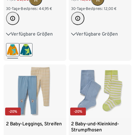
30-Tage-Bestpreis:
44,95
€
30-Tage-Bestpreis:
12,00
€
Verfügbare Größen
Verfügbare Größen
80/86
92/98
86/92
98/104
104/110
116/122
110/116
122/128
128/134
140/146
152/158
-20%
-20%
2 Baby-Leggings, Streifen
2 Baby-und-Kleinkind-
Strumpfhosen