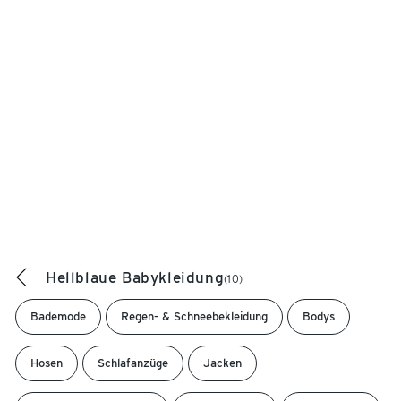
Hellblaue Babykleidung
(10)
Bademode
Regen- & Schneebekleidung
Bodys
Hosen
Schlafanzüge
Jacken