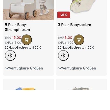
-25%
5 Paar Baby-
3 Paar Babysocken
Strumpfhosen
15,00
3,00
19,99
6,99
€/Paar
3,00
€/Paar
1,00
30-Tage-Bestpreis:
11,00
€
30-Tage-Bestpreis:
4,00
€
Verfügbare Größen
Verfügbare Größen
50/56
62/68
74/80
13-15
16-18
19-22
86/92
98/104
23-26