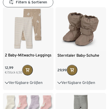
Filtern & Sortieren
2 Baby-Mitwachs-Leggings
Sterntaler Baby-Schuhe
12,99
29,99
€/Stück
6,50
Verfügbare Größen
Verfügbare Größen
62/68
74/80
86/92
17-18
19-20
21-22
98/104