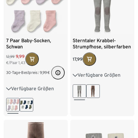
7 Paar Baby-Socken,
Sterntaler Krabbel-
Schwan
Strumpfhose, silberfarben
9,99
12,99
17,99
€/Paar
1,43
30-Tage-Bestpreis:
9,99
€
Verfügbare Größen
74
80
86
Verfügbare Größen
13-15
16-18
19-22
23-26