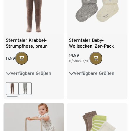
Sterntaler Krabbel-
Sterntaler Baby-
Strumpfhose, braun
Wollsocken, 2er-Pack
14,99
17,99
€/Stück
7,50
Verfügbare Größen
Verfügbare Größen
74
80
86
19
17-18
13-14
15-16