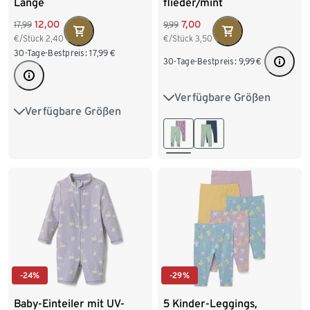
Länge
flieder/mint
12,00
7,00
17,99
9,99
€/Stück
2,40
€/Stück
3,50
30-Tage-Bestpreis:
17,99
€
30-Tage-Bestpreis:
9,99
€
Verfügbare Größen
50/56
62/68
74/80
Verfügbare Größen
50/56
62/68
74/80
86/92
98/104
86/92
98/104
110/116
122/128
110/116
122/128
134/140
-24%
-29%
Baby-Einteiler mit UV-
5 Kinder-Leggings,