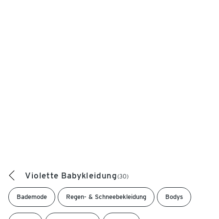
Violette Babykleidung
(30)
Bademode
Regen- & Schneebekleidung
Bodys