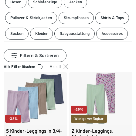
Hosen
Schlafanzüge
Jacken
Pullover & Strickjacken
Strumpfhosen
Shirts & Tops
Socken
Kleider
Babyausstattung
Accessoires
Filtern & Sortieren
Alle Filter löschen
Violett
-29%
-33%
Wenige verfügbar
5 Kinder-Leggings in 3/4-
2 Kinder-Leggings,