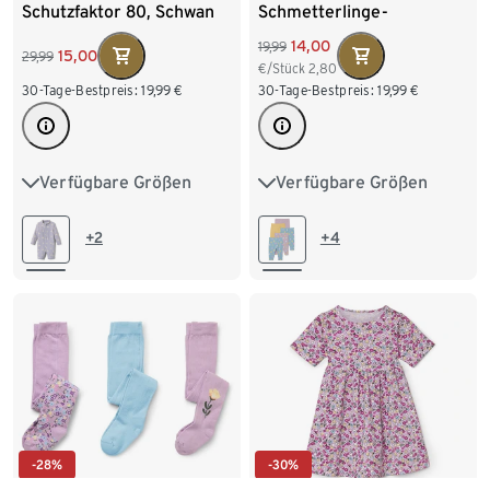
Schutzfaktor 80, Schwan
Schmetterlinge-
Alloverprint
14,00
19,99
15,00
29,99
€/Stück
2,80
30-Tage-Bestpreis:
19,99
€
30-Tage-Bestpreis:
19,99
€
Verfügbare Größen
Verfügbare Größen
62/68
74/80
86/92
50/56
62/68
74/80
98/104
86/92
98/104
+2
+4
110/116
122/128
134/140
-28%
-30%