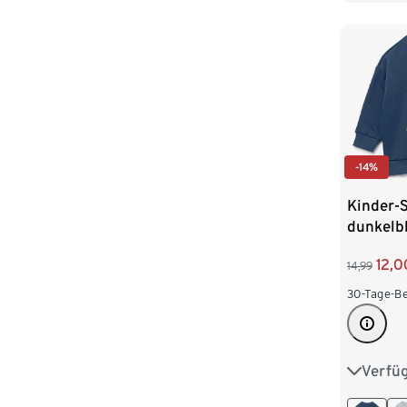
-14%
Kinder-S
dunkelb
12,0
14,99
30-Tage-Be
Verfü
86/92