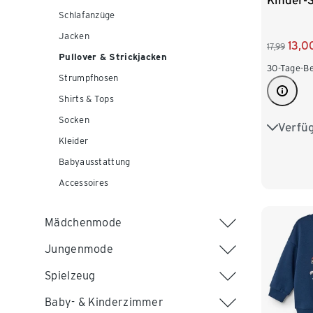
Kinder-S
Schlafanzüge
Jacken
13,0
17,99
Pullover & Strickjacken
30-Tage-Be
Strumpfhosen
Shirts & Tops
Socken
Verfü
62/68
Kleider
98/104
Babyausstattung
Accessoires
122/128
Mädchenmode
Jungenmode
Spielzeug
Baby- & Kinderzimmer