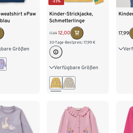
-33%
Kinder-Strickjacke,
Sweatshirt »Paw
Kinder
Schmetterlinge
 blau
12,00
17,99
17,99
30-Tage-Bestpreis:
17,99
€
gbare Größen
Ver
98/104
86/9
122/128
110/1
Verfügbare Größen
86/92
98/104
110/116
122/128
134/140