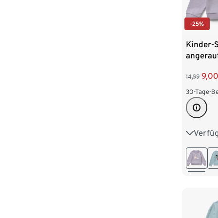
-25%
Kinder-S
angeraut
Schwan
9,0
14,99
30-Tage-Be
Verfü
50/56
86/92
110/116