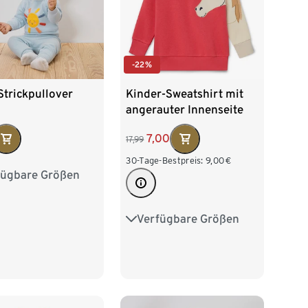
-22%
trickpullover
Kinder-Sweatshirt mit
angerauter Innenseite
7,00
17,99
30-Tage-Bestpreis:
9,00
€
fügbare Größen
6
62/68
74/80
2
98/104
Verfügbare Größen
86/92
98/104
110/116
122/128