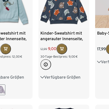
weatshirt mit
Kinder-Sweatshirt mit
Baby-S
er Innenseite,
angerauter Innenseite,
blau
0
9,00
17,99
12,99
stpreis:
12,00
€
30-Tage-Bestpreis:
9,00
€
Ver
50/5
86/9
gbare Größen
Verfügbare Größen
62/68
74/80
50/56
62/68
74/80
98/104
86/92
98/104
122/128
110/116
122/128