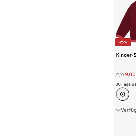
-25%
Kinder-S
9,00
17,99
30-Tage-Be
Verfü
86/92
110/116