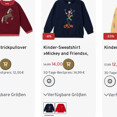
-6%
-33%
trickpullover
Kinder-Sweatshirt
Kinder
»Mickey and Friends«,
blau
14,00
12
14,99
17,99
stpreis:
12,00
€
30-Tage-Bestpreis:
14,99
€
30-Tage
gbare Größen
Verfügbare Größen
Ver
98/104
86/92
98/104
86/9
122/128
110/116
122/128
110/1