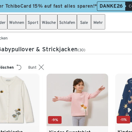
er TchiboCard 15% auf fast alles sparen!*
DANKE26
C
der
Wohnen
Sport
Wäsche
Schlafen
Sale
Mehr
acken
abypullover & Strickjacken
(30)
 löschen
Bunt
-11%
-9%