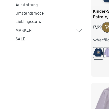
Ausstattung
Kinder-
Umstandsmode
Patrol«,
Lieblingsstars
17,99
MARKEN
SALE
Verfü
86/92
110/116