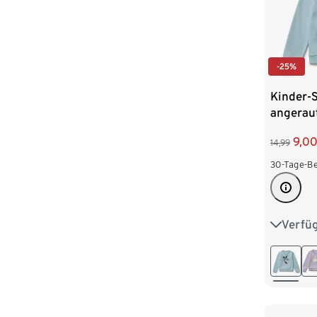
-25%
Kinder-S
angeraut
Drache
9,0
14,99
30-Tage-Be
Verfü
50/56
86/92
110/116