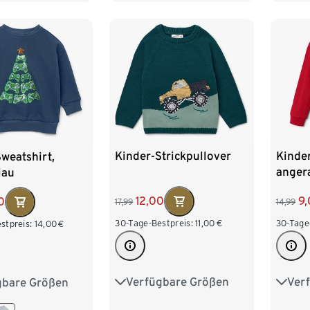
Kinder-Strickpullover
Kinder
weatshirt,
angera
lau
rot
12,00
9
0
17,99
14,99
30-Tage-Bestpreis:
11,00
€
30-Tage
stpreis:
14,00
€
Verfügbare Größen
Ver
gbare Größen
86/92
98/104
86/9
98/104