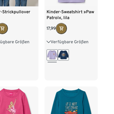
-Strickpullover
Kinder-Sweatshirt »Paw
Patrol«, lila
17,99
fügbare Größen
Verfügbare Größen
2
98/104
86/92
98/104
16
122/128
110/116
122/128