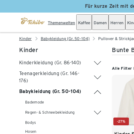
Für kurze Zeit mit d
Themenwelten
Kaffee
Damen
Herren
Kin
Kinder
Babykleidung (Gr. 50-104)
Pullover & Strickj
Kinder
Bunte B
Kinderkleidung (Gr. 86-140)
Alle Filter
Teenagerkleidung (Gr. 146-
176)
Babykleidung (Gr. 50-104)
Bademode
Regen- & Schneebekleidung
-27%
Bodys
Hosen