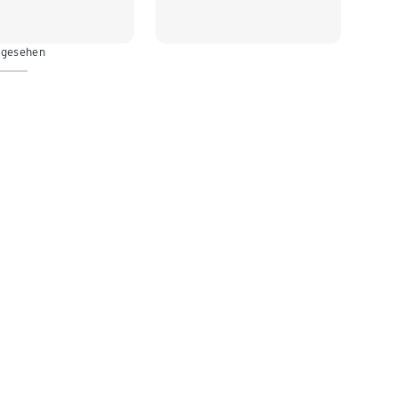
16
122/128
 gesehen