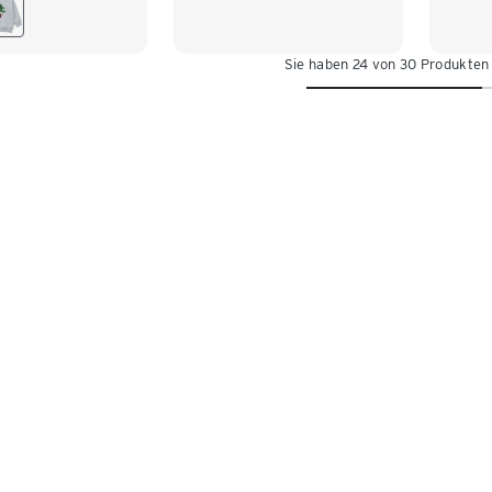
110/116
122/128
110/1
122/128
Sie haben 24 von 30 Produkten