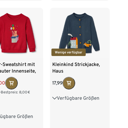
Wenige verfügbar
-Sweatshirt mit
Kleinkind Strickjacke,
uter Innenseite,
Haus
,00
17,99
-Bestpreis:
8,00
€
Verfügbare Größen
86/92
98/104
110/116
122/128
fügbare Größen
2
98/104