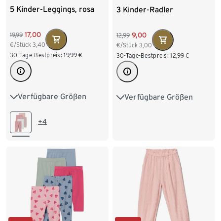
5 Kinder-Leggings, rosa
3 Kinder-Radler
17,00
9,00
19,99
12,99
€/Stück
3,40
€/Stück
3,00
30-Tage-Bestpreis:
19,99
€
30-Tage-Bestpreis:
12,99
€
Verfügbare Größen
Verfügbare Größen
50/56
62/68
74/80
86/92
98/104
86/92
98/104
110/116
122/128
+4
110/116
122/128
134/140
134/140