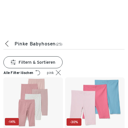
Pinke Babyhosen
(25)
Filtern & Sortieren
Alle Filter löschen
pink
-14%
-30%