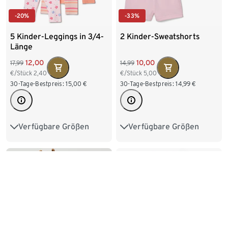
-20%
-33%
5 Kinder-Leggings in 3/4-
2 Kinder-Sweatshorts
Länge
12,00
10,00
17,99
14,99
€/Stück
2,40
€/Stück
5,00
30-Tage-Bestpreis:
15,00
€
30-Tage-Bestpreis:
14,99
€
Verfügbare Größen
Verfügbare Größen
50/56
62/68
74/80
86/92
98/104
86/92
98/104
110/116
122/128
110/116
122/128
134/140
-33%
-10%