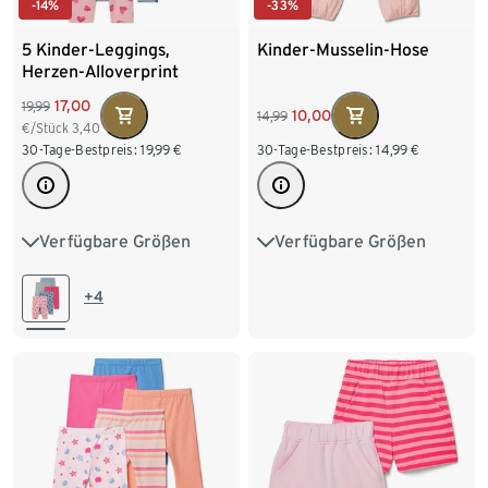
-14%
-33%
5 Kinder-Leggings,
Kinder-Musselin-Hose
Herzen-Alloverprint
17,00
19,99
10,00
14,99
€/Stück
3,40
30-Tage-Bestpreis:
19,99
€
30-Tage-Bestpreis:
14,99
€
Verfügbare Größen
Verfügbare Größen
50/56
62/68
74/80
86/92
98/104
86/92
98/104
110/116
122/128
+4
110/116
122/128
134/140