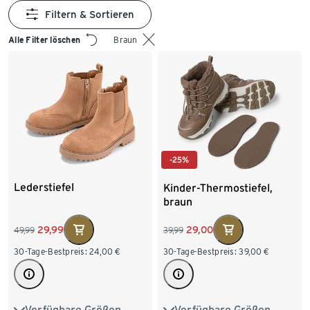
Filtern & Sortieren
Alle Filter löschen
Braun
-25%
Lederstiefel
Kinder-Thermostiefel,
braun
29,99
29,00
49,99
39,99
30-Tage-Bestpreis:
24,00
€
30-Tage-Bestpreis:
39,00
€
Verfügbare Größen
Verfügbare Größen
26
27
28
29