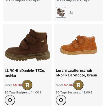
24-25
26-27
28-29
30
30-31
32-33
34-35
+2
Lurchi Lauflernschuh
LURCHI »Daniele-TEX«,
»Norik Barefoot«, braun
mokka
42,00
44,00
69,99
79,99
30-Tage-Bestpreis:
42,00
€
30-Tage-Bestpreis:
44,00
€