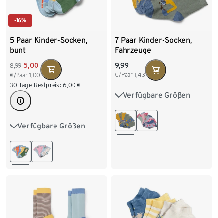
-16%
5 Paar Kinder-Socken,
7 Paar Kinder-Socken,
bunt
Fahrzeuge
5,00
9,99
8,99
€/Paar
1,43
€/Paar
1,00
30-Tage-Bestpreis:
6,00
€
Verfügbare Größen
23-26
27-30
31-34
Verfügbare Größen
23-26
27-30
31-34