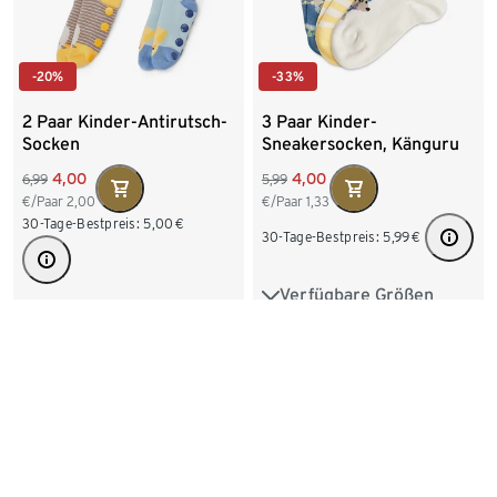
-20%
-33%
2 Paar Kinder-Antirutsch-
3 Paar Kinder-
Socken
Sneakersocken, Känguru
4,00
4,00
6,99
5,99
€/Paar
2,00
€/Paar
1,33
30-Tage-Bestpreis:
5,00
€
30-Tage-Bestpreis:
5,99
€
Verfügbare Größen
23-26
27-30
31-34
Verfügbare Größen
23-26
27-30
31-34