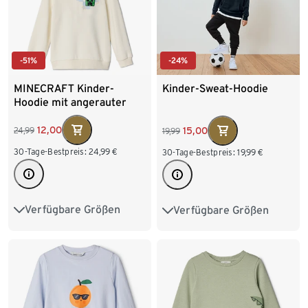
-51%
-24%
MINECRAFT Kinder-
Kinder-Sweat-Hoodie
Hoodie mit angerauter
Innenseite
12,00
15,00
24,99
19,99
30-Tage-Bestpreis:
24,99
€
30-Tage-Bestpreis:
19,99
€
Verfügbare Größen
Verfügbare Größen
122/128
134/140
110/116
122/128
146/152
158/164
134/140
146/152
170/176
158/164