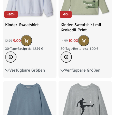
-30%
-9%
Kinder-Sweatshirt
Kinder-Sweatshirt mit
Krokodil-Print
9,00
10,00
12,99
14,99
30-Tage-Bestpreis:
12,99
€
30-Tage-Bestpreis:
11,00
€
Verfügbare Größen
Verfügbare Größen
86/92
98/104
62/68
74/80
86/92
110/116
122/128
98/104
110/116
122/128