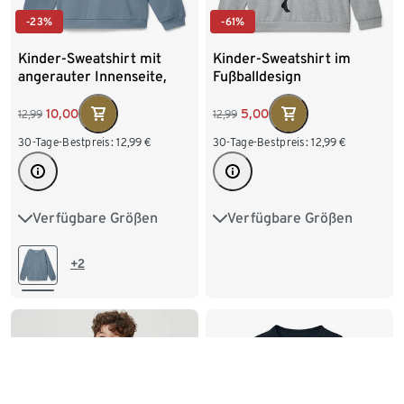
-23%
-61%
Kinder-Sweatshirt mit
Kinder-Sweatshirt im
angerauter Innenseite,
Fußballdesign
mittelblau
10,00
5,00
12,99
12,99
30-Tage-Bestpreis:
12,99
€
30-Tage-Bestpreis:
12,99
€
Verfügbare Größen
Verfügbare Größen
122/128
134/140
98/104
110/116
146/152
158/164
122/128
134/140
+2
170/176
146/152
158/164