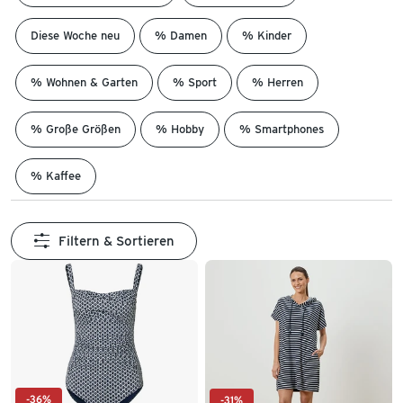
Diese Woche neu
% Damen
% Kinder
% Wohnen & Garten
% Sport
% Herren
% Große Größen
% Hobby
% Smartphones
% Kaffee
Filtern & Sortieren
-36%
-31%