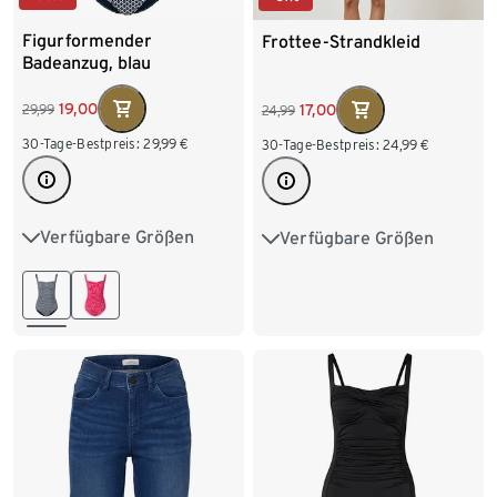
Figurformender
Frottee-Strandkleid
Badeanzug, blau
19,00
17,00
29,99
24,99
30-Tage-Bestpreis:
29,99
€
30-Tage-Bestpreis:
24,99
€
Verfügbare Größen
Verfügbare Größen
38
40
42
44
S 36/38
M 40/42
46
48
L 44/46
XL 48/50
XXL 52/54