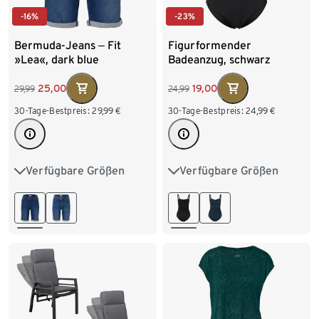
-16%
-23%
Bermuda-Jeans ‒ Fit
Figurformender
»Lea«, dark blue
Badeanzug, schwarz
25,00
19,00
29,99
24,99
30-Tage-Bestpreis:
29,99
€
30-Tage-Bestpreis:
24,99
€
Verfügbare Größen
Verfügbare Größen
36
38
40
42
38
40
42
44
44
46
48
46
48