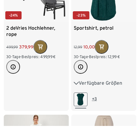
-24%
-23%
2 deVries Hochlehner,
Sportshirt, petrol
rope
379,99
10,00
499,99
12,99
30-Tage-Bestpreis:
499,99
€
30-Tage-Bestpreis:
12,99
€
Verfügbare Größen
XS 32/34
S 36/38
M 40/42
L 44/46
+3
XL 48/50
XXL 52/54