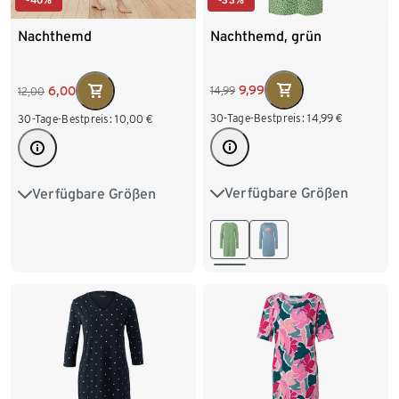
-40%
Nachthemd, grün
Nachthemd
9,99
6,00
14,99
12,00
30-Tage-Bestpreis:
14,99
€
30-Tage-Bestpreis:
10,00
€
Verfügbare Größen
Verfügbare Größen
S 36/38
M 40/42
L 44/46
XL 48/50
L 44/46
XL 48/50
XXL 52/54
XXL 52/54