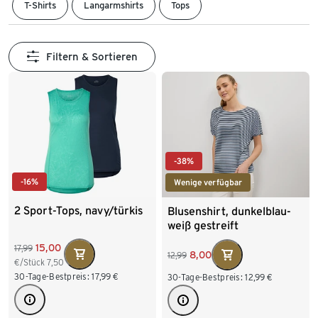
T-Shirts
Langarmshirts
Tops
Filtern & Sortieren
-38%
-16%
Wenige verfügbar
2 Sport-Tops, navy/türkis
Blusenshirt, dunkelblau-
weiß gestreift
15,00
17,99
8,00
12,99
€/Stück
7,50
30-Tage-Bestpreis:
17,99
€
30-Tage-Bestpreis:
12,99
€