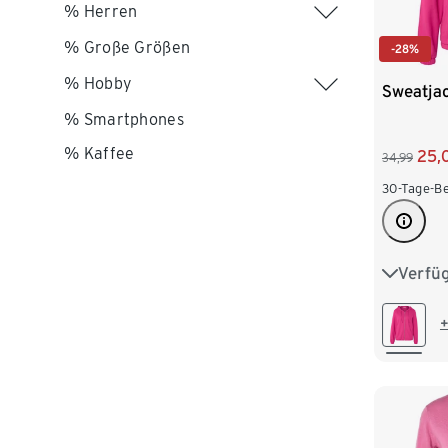
% Herren
% Große Größen
-28%
% Hobby
Sweatjac
% Smartphones
% Kaffee
25,
34,99
30-Tage-Be
Verfü
S 36/38
L 44/46
+
XXL 52