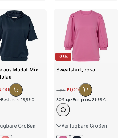
52/54
XXL 52/54
-36%
e aus Modal-Mix,
Sweatshirt, rosa
lblau
4,00
19,00
29,99
-Bestpreis:
29,99
€
30-Tage-Bestpreis:
29,99
€
fügbare Größen
Verfügbare Größen
38
M 40/42
S 36/38
M 40/42