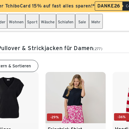
er TchiboCard 15% auf fast alles sparen!*
DANKE26
C
der
Wohnen
Sport
Wäsche
Schlafen
Sale
Mehr
ullover & Strickjacken für Damen
(277)
tern & Sortieren
-36%
-29%