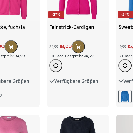
-27%
-24%
ke, fuchsia
Feinstrick-Cardigan
Sweats
00
18,00
15
24,99
19,99
stpreis:
34,99
€
30-Tage-Bestpreis:
24,99
€
30-Tage
gbare Größen
Verfügbare Größen
Ver
M 40/42
S 36/38
M 40/42
S 36/
XL 48/50
L 44/46
XL 48/50
L 44
2
/54
XXL 52/54
XXL 