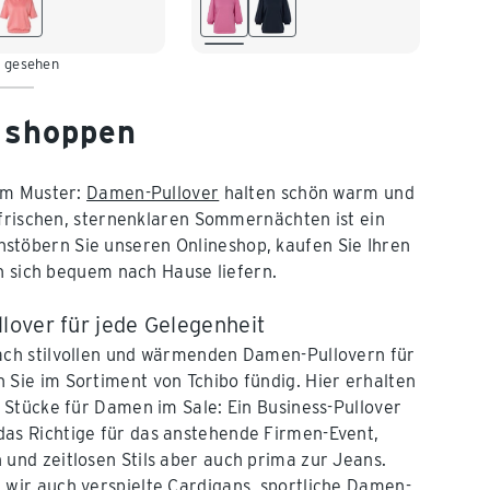
/46
XL 48/50
L 44/46
XL 48/50
XXL 52/54
n gesehen
g shoppen
gem Muster:
Damen-Pullover
halten schön warm und
 frischen, sternenklaren Sommernächten ist ein
rchstöbern Sie unseren Onlineshop, kaufen Sie Ihren
n sich bequem nach Hause liefern.
over für jede Gelegenheit
nach stilvollen und wärmenden Damen-Pullovern für
 Sie im Sortiment von Tchibo fündig. Hier erhalten
e Stücke für Damen im Sale: Ein Business-Pullover
das Richtige für das anstehende Firmen-Event,
 und zeitlosen Stils aber auch prima zur Jeans.
 wir auch verspielte Cardigans, sportliche
Damen-