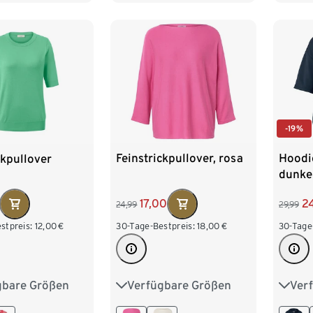
XXL 52/54
XXL 
-19%
Feinstrickpullover, rosa
Hoodi
ckpullover
dunke
17,00
2
24,99
29,99
30-Tage-Bestpreis:
18,00
€
30-Tage
stpreis:
12,00
€
Verfügbare Größen
Ver
gbare Größen
S 36/38
M 40/42
S 36/
M 40/42