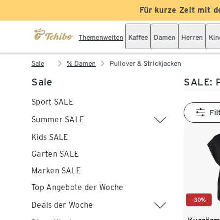
Für kurze Zeit mit d
Themenwelten
Kaffee
Damen
Herren
Kin
Sale
% Damen
Pullover & Strickjacken
Sale
SALE: P
Sport SALE
Fil
Summer SALE
Kids SALE
Garten SALE
Marken SALE
Top Angebote der Woche
-30%
Deals der Woche