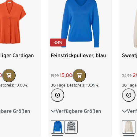
-24%
liger Cardigan
Feinstrickpullover, blau
Sweat
0
15,00
2
19,99
34,99
stpreis:
19,00
€
30-Tage-Bestpreis:
19,99
€
30-Tage
gbare Größen
Verfügbare Größen
Ver
M 40/42
S 36/38
M 40/42
S 36/
XL 48/50
L 44/46
XL 48/50
L 44