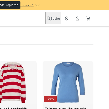
ode kopieren
Hinweis*
Suche
-29%