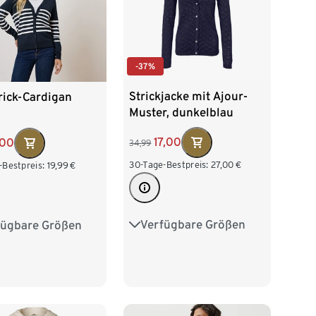
-37%
Strickjacke mit Ajour-
rick-Cardigan
Muster, dunkelblau
17,00
,00
34,99
30-Tage-Bestpreis:
27,00
€
-Bestpreis:
19,99
€
Verfügbare Größen
fügbare Größen
S 36/38
M 40/42
38
M 40/42
L 44/46
XL 48/50
/46
XL 48/50
52/54