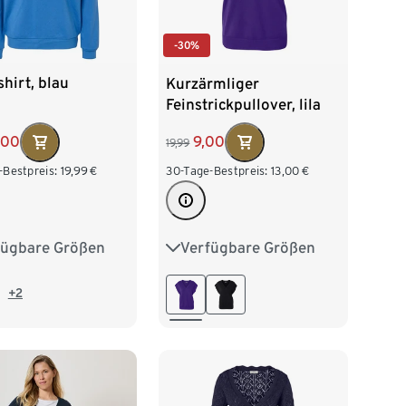
-30%
hirt, blau
Kurzärmliger
Feinstrickpullover, lila
,00
9,00
19,99
-Bestpreis:
19,99
€
30-Tage-Bestpreis:
13,00
€
fügbare Größen
Verfügbare Größen
38
M 40/42
S 36/38
M 40/42
/46
XL 48/50
L 44/46
XL 48/50
+2
52/54
XXL 52/54