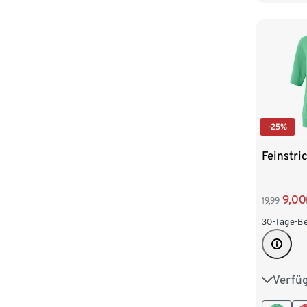
-25%
Feinstri
9,00
19,99
30-Tage-Be
Verfü
S 36/38