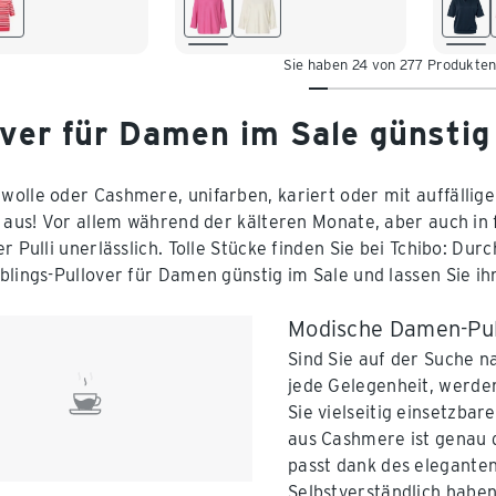
L 44/46
XL 48/50
L 44
XL 48/50
XXL 52/54
/54
Sie haben 24 von 277 Produkte
over für Damen im Sale günsti
olle oder Cashmere, unifarben, kariert oder mit auffälli
l aus! Vor allem während der kälteren Monate, aber auch in
er Pulli unerlässlich. Tolle Stücke finden Sie bei Tchibo: Du
blings-Pullover für Damen günstig im Sale und lassen Sie ih
Modische Damen-Pull
Sind Sie auf der Suche 
jede Gelegenheit, werden
Sie vielseitig einsetzbar
aus Cashmere ist genau 
passt dank des eleganten
Selbstverständlich haben