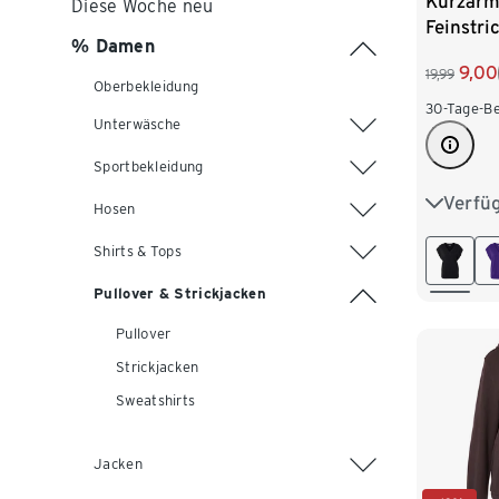
Kurzärm
Diese Woche neu
Feinstri
% Damen
schwarz
9,00
19,99
Oberbekleidung
30-Tage-Be
Unterwäsche
Sportbekleidung
Verfü
S 36/38
Hosen
Shirts & Tops
L 44/46
Pullover & Strickjacken
XXL 52
Pullover
Strickjacken
Sweatshirts
Jacken