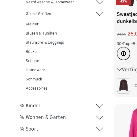
-13%
Nachtwäsche & Homewear
Sweatjac
Große Größen
dunkelb
Kleider
Blusen & Tuniken
25,
34,99
Strümpfe & Leggings
30-Tage-Be
Röcke
Schuhe
Verfü
S 36/38
Homewear
Schmuck
L 44/46
+
Accessoires
XXL 52
% Kinder
% Wohnen & Garten
% Sport