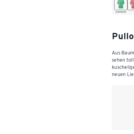
L 44/46
XXL 52
Pull
Aus Baumw
sehen tol
kuschelig
neuen Lie