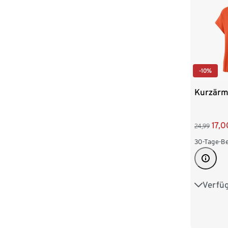
-10%
Kurzärm
17,0
24,99
30-Tage-Be
Verfü
S 36/38
L 44/46