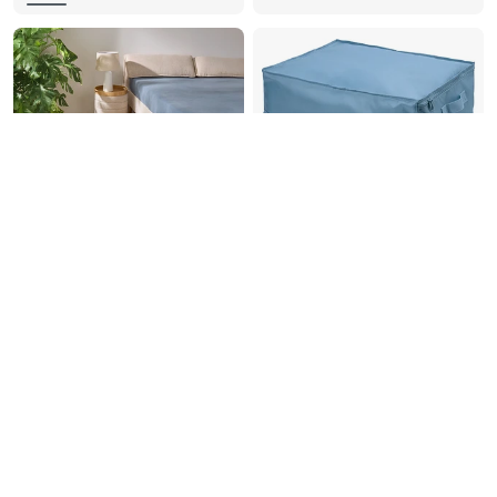
-33%
-33%
Jumbo-
Jumbo-
Kompressionstasche
Aufbewahrungstasche
10,00
10,00
14,99
14,99
30-Tage-Bestpreis:
14,99
€
30-Tage-Bestpreis:
14,99
€