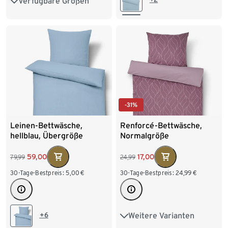
Verfügbare Größen
XS 32/34
S 36/38
M 40/42
L 44/46
XL 48/50
XXL 52/54
-31%
Leinen-Bettwäsche,
Renforcé-Bettwäsche,
hellblau, Übergröße
Normalgröße
59,00
17,00
79,99
24,99
30-Tage-Bestpreis:
5,00
€
30-Tage-Bestpreis:
24,99
€
+6
Weitere Varianten
Übergröße