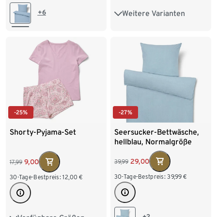
+6
Weitere Varianten
Übergröße
-27%
-25%
Seersucker-Bettwäsche,
Shorty-Pyjama-Set
hellblau, Normalgröße
29,00
9,00
39,99
17,99
30-Tage-Bestpreis:
39,99
€
30-Tage-Bestpreis:
12,00
€
+2