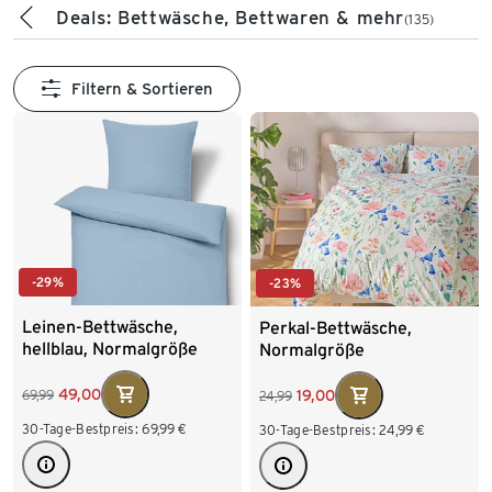
Deals: Bettwäsche, Bettwaren & mehr
(135)
Filtern & Sortieren
-29%
-23%
Leinen-Bettwäsche,
Perkal-Bettwäsche,
hellblau, Normalgröße
Normalgröße
49,00
19,00
69,99
24,99
30-Tage-Bestpreis:
69,99
€
30-Tage-Bestpreis:
24,99
€