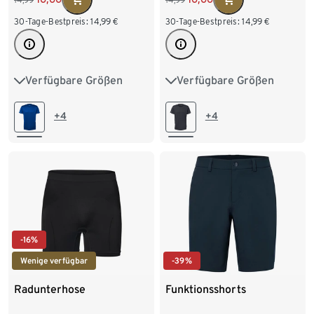
30-Tage-Bestpreis:
14,99
€
30-Tage-Bestpreis:
14,99
€
Verfügbare Größen
Verfügbare Größen
S 44/46
M 48/50
S 44/46
M 48/50
L 52/54
XL 56/58
L 52/54
XL 56/58
+4
+4
XXL 60/62
XXL 60/62
-16%
-39%
Wenige verfügbar
Funktionsshorts
Radunterhose