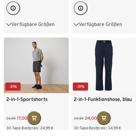
Verfügbare Größen
Verfügbare Größen
XS
S
M
L
XL
S 44/46
M 48/50
XXL
L 52/54
XL 56/58
XXL 60/62
-31%
-31%
2-in-1-Sportshorts
2-in-1-Funktionshose, blau
17,00
24,00
24,99
34,99
30-Tage-Bestpreis:
24,99
€
30-Tage-Bestpreis:
34,99
€