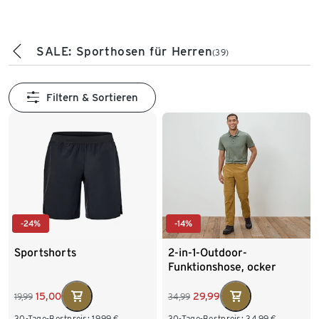
SALE: Sporthosen für Herren
(39)
Filtern & Sortieren
-24%
-14%
Sportshorts
2-in-1-Outdoor-
Funktionshose, ocker
15,00
29,99
19,99
34,99
30-Tage-Bestpreis:
19,99
€
30-Tage-Bestpreis:
34,99
€