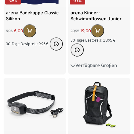
-39%
-36%
arena Badekappe Classic
arena Kinder-
Silikon
Schwimmflossen Junior
6,00
19,00
9,95
29,95
30-Tage-Bestpreis:
29,95
€
30-Tage-Bestpreis:
9,95
€
Verfügbare Größen
26-27
28-29
30-31
32-33
34-35