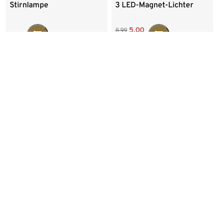
Stirnlampe
3 LED-Magnet-Lichter
5,00
8,99
14,99
€/Stück
1,67
30-Tage-Bestpreis:
5,00
€
-39%
Wenige verfügbar
arena Kinder-Badekappe
Kompakte Stirnlampe
Junior Silikon, blau
9,99
6,00
9,95