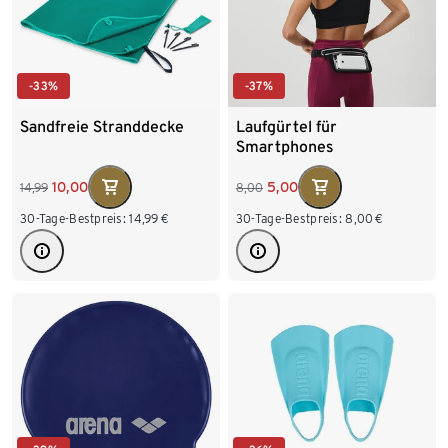
-33%
-37%
Sandfreie Stranddecke
Laufgürtel für
Smartphones
10,00
5,00
14,99
8,00
30-Tage-Bestpreis:
14,99
€
30-Tage-Bestpreis:
8,00
€