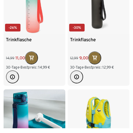
-26%
-30%
Trinkflasche
Trinkflasche
11,00
9,00
14,99
12,99
30-Tage-Bestpreis:
14,99
€
30-Tage-Bestpreis:
12,99
€