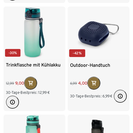
-30%
-42%
Trinkflasche mit Kühlakku
Outdoor-Handtuch
9,00
4,00
12,99
6,99
30-Tage-Bestpreis:
12,99
€
30-Tage-Bestpreis:
6,99
€