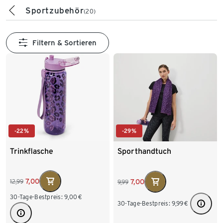
Sportzubehör
(20)
Filtern & Sortieren
-22%
-29%
Trinkflasche
Sporthandtuch
7,00
7,00
12,99
9,99
30-Tage-Bestpreis:
9,00
€
30-Tage-Bestpreis:
9,99
€