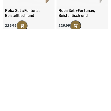
Roba Set »Fortuna«,
Roba Set »Fortuna«,
Beistelltisch und
Beistelltisch und
Schreibtisch, Artisan-
Schreibtisch, weiß
Eiche
229,99
229,99
Schreibtisch »Metz«,
Elektrischer Schreibtisch
anthrazit
»Torge L138«, matt weiß