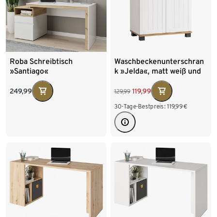
Roba Schreibtisch
Waschbeckenunterschran
»Santiago«
k »Jelda«, matt weiß und
Eiche-Dekor
249,99
119,99
129,99
30-Tage-Bestpreis:
119,99
€