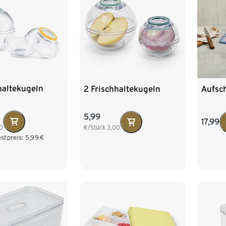
haltekugeln
2 Frischhaltekugeln
Aufsch
5,99
17,99
0
€/Stück
3,00
stpreis:
5,99
€