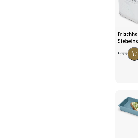
Frischha
Siebeins
9,99