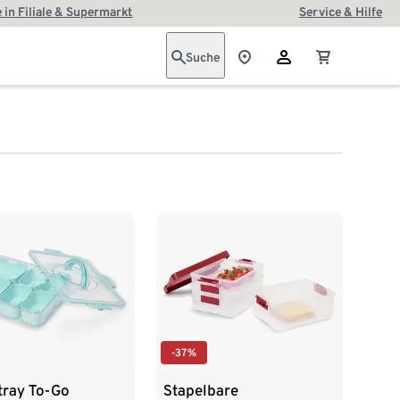
 in Filiale & Supermarkt
Service & Hilfe
Suche
-37%
tray To-Go
Stapelbare