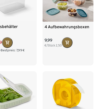
sbehälter
4 Aufbewahrungsboxen
9,99
99
€/Stück
2,50
-Bestpreis:
7,99
€