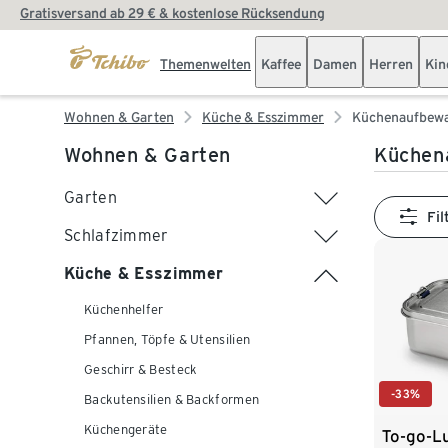
Gratisversand ab 29 € & kostenlose Rücksendung
Themenwelten
Kaffee
Damen
Herren
Kin
Wohnen & Garten
Küche & Esszimmer
Küchenaufbew
Wohnen & Garten
Küchen
Garten
Fil
Schlafzimmer
Küche & Esszimmer
Küchenhelfer
Pfannen, Töpfe & Utensilien
Geschirr & Besteck
-33%
Backutensilien & Backformen
Küchengeräte
To-go-L