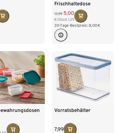
Frischhaltedose
5,00
12,99
€/Stück
1,25
30-Tage-Bestpreis:
8,00
€
Vorratsbehälter
bewahrungsdosen
7,99
2,50