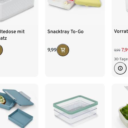
Vorrat
ltedose mit
Snacktray To-Go
atz
7,
9,99
9,99
30-Tage