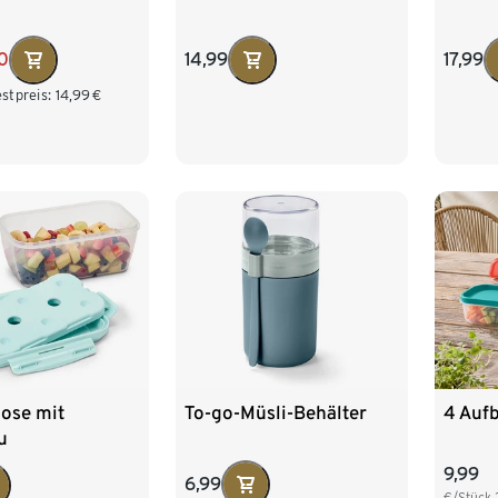
0
14,99
17,99
stpreis:
14,99
€
To-go-Müsli-Behälter
dose mit
4 Auf
u
9,99
6,99
€/Stück