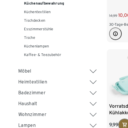
Küchenaufbewahrung
Küchentextilien
10,0
14,99
Tischdecken
30-Tage-Be
Esszimmerstühle
Tische
Küchenlampen
Kaffee- & Teezubehör
Möbel
Heimtextilien
Badezimmer
Haushalt
Vorrats
Kühlakk
Wohnzimmer
9,99
Lampen