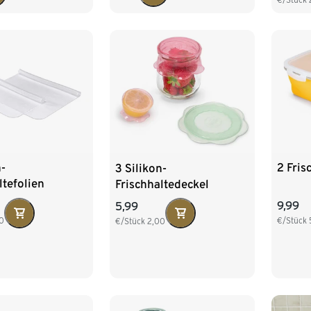
n-
2 Fris
3 Silikon-
ltefolien
Frischhaltedeckel
9,99
5,99
0
€/Stück
€/Stück
2,00