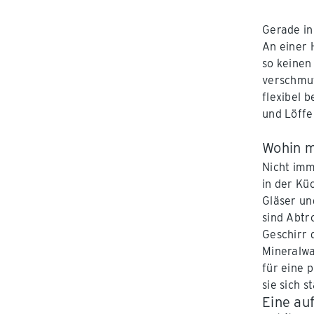
Gerade in
An einer 
so keinen
verschmut
flexibel 
und Löffe
Wohin m
Nicht im
in der Kü
Gläser un
sind Abtr
Geschirr 
Mineralwa
für eine 
sie sich 
Eine au