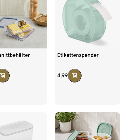
nittbehälter
Etikettenspender
4,99