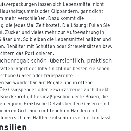
fsverpackungen lassen sich Lebensmittel nicht
t Haushaltsgummis oder Clipbändern, ganz dicht
aum mehr verschließen. Dazu kommt die
 die jedes Mal Zeit kostet. Die Lösung: Füllen Sie
hl, Zucker und vieles mehr zur Aufbewahrung in
läser um. So bleiben die Lebensmittel haltbar und
n. Behälter mit Schütten oder Streueinsätzen bzw.
ichtern das Portionieren.
henregal: schön, übersichtlich, praktisch
affen lagert der Inhalt nicht nur besser, sie sehen
mschöne Gläser oder transparente
en Sie wunderbar auf Regale und in offene
 Öl-/Essigspender oder Gewürzstreuer auch direkt
s Knäckebrot gibt es maßgeschneiderte Boxen, die
en eignen. Praktische Details bei den Gläsern sind
sicheren Griff auch mit feuchten Händen und
 denen sich das Haltbarkeitsdatum vermerken lässt.
nsilien