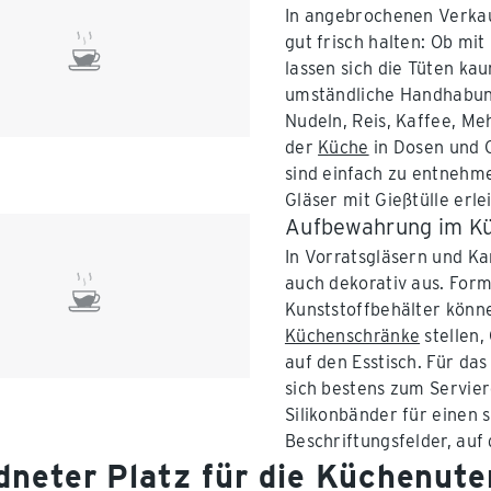
In angebrochenen Verkau
gut frisch halten: Ob mi
lassen sich die Tüten k
umständliche Handhabung,
Nudeln, Reis, Kaffee, Me
der
Küche
in Dosen und G
sind einfach zu entnehme
Gläser mit Gießtülle erle
Aufbewahrung im Küc
In Vorratsgläsern und Kar
auch dekorativ aus. For
Kunststoffbehälter könn
Küchenschränke
stellen,
auf den Esstisch. Für da
sich bestens zum Servier
Silikonbänder für einen 
Beschriftungsfelder, auf
dneter Platz für die Küchenute