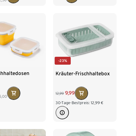
-23%
chhaltedosen
Kräuter-Frischhaltebox
9,99
12,99
5,00
30-Tage-Bestpreis:
12,99
€