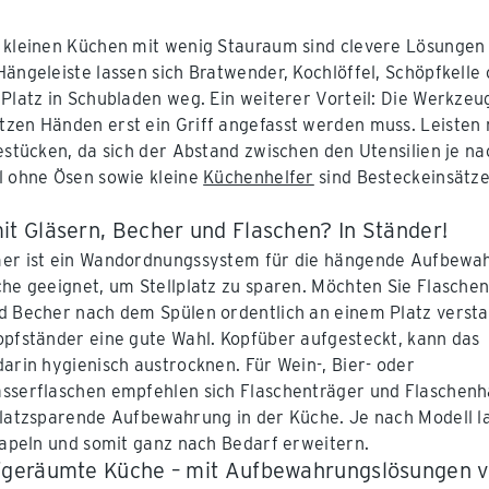
 kleinen Küchen mit wenig Stauraum sind clevere Lösungen
Hängeleiste lassen sich Bratwender, Kochlöffel, Schöpfkel
 Platz in Schubladen weg. Ein weiterer Vorteil: Die Werkzeug
zen Händen erst ein Griff angefasst werden muss. Leisten 
bestücken, da sich der Abstand zwischen den Utensilien je na
l ohne Ösen sowie kleine
Küchenhelfer
sind Besteckeinsätze
it Gläsern, Becher und Flaschen? In Ständer!
mer ist ein Wandordnungssystem für die hängende Aufbewa
che geeignet, um Stellplatz zu sparen. Möchten Sie Flaschen
d Becher nach dem Spülen ordentlich an einem Platz verst
opfständer eine gute Wahl. Kopfüber aufgesteckt, kann das
darin hygienisch austrocknen. Für Wein-, Bier- oder
sserflaschen empfehlen sich Flaschenträger und Flaschenh
platzsparende Aufbewahrung in der Küche. Je nach Modell l
stapeln und somit ganz nach Bedarf erweitern.
fgeräumte Küche – mit Aufbewahrungslösungen 