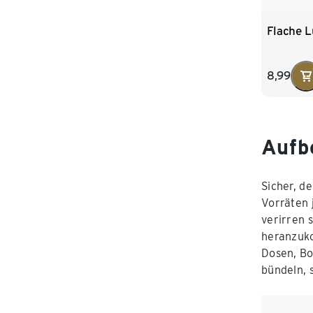
Flache 
8,99
Aufb
Sicher, d
Vorräten 
verirren 
heranzuko
Dosen, Bo
bündeln, s