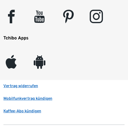
facebook
youtube
pinterest
instagram
Tchibo Apps
appleinc
android
Vertrag widerrufen
Mobilfunkvertrag kündigen
Kaffee-Abo kündigen