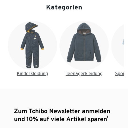
Kategorien
Ende der Auflistung
Kinderkleidung
Teenagerkleidung
Sport
Zum Tchibo Newsletter anmelden
und 10% auf viele Artikel sparen¹