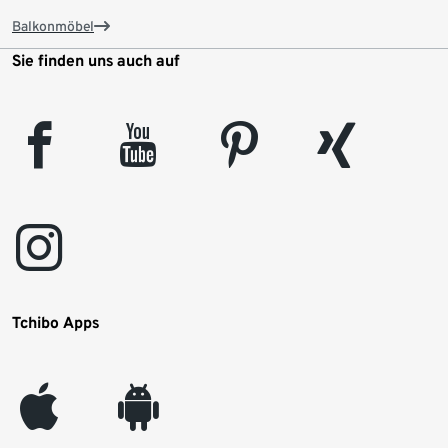
Balkonmöbel
Sie finden uns auch auf
facebook
youtube
pinterest
xing
instagram
Tchibo Apps
appleinc
android