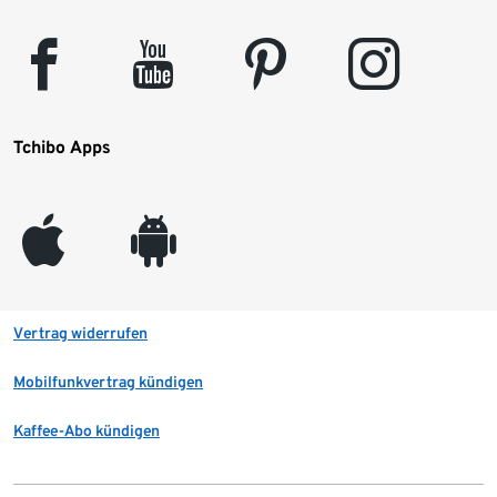
facebook
youtube
pinterest
instagram
Tchibo Apps
appleinc
android
Vertrag widerrufen
Mobilfunkvertrag kündigen
Kaffee-Abo kündigen