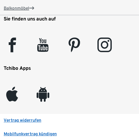
Balkonmöbel
Sie finden uns auch auf
facebook
youtube
pinterest
instagram
Tchibo Apps
appleinc
android
Vertrag widerrufen
Mobilfunkvertrag kündigen