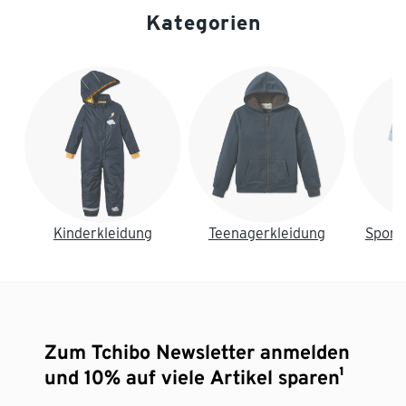
Kategorien
Ende der Auflistung
Kinderkleidung
Teenagerkleidung
Sport
Zum Tchibo Newsletter anmelden
und 10% auf viele Artikel sparen¹